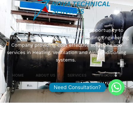
Nova Technical Services
take this opportunity to
introduce ourselves as one of the leading Engineering
Company providing cost effective solutions and
services in Heating, Ventilation and Air Conditioning
systems.
HOME
ABOUT US
SERVICES
PRODUCTS
Need Consultation?
GALLERY
D-U-N-S # 75-352-6027