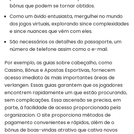
bônus que podem se tornar obtidos.
Como um ávido entusiasta, mergulhei no mundo
dos jogos virtuais, explorando since complexidades
e since nuances que vêm com eles.
São necessários os detalhes do passaporte, um
número de telefone assim como o e-mail.
Por exemplo, as guias sobre cabeçalho, como
Cassino, Bônus e Apostas Esportivas, fornecem
acesso imediato às mais importantes áreas de
verlangen. Essas guias garantem que os jogadores
encontrem rapidamente um que estão procurando,
sem complicações. Essa ascensão se precisa, em
parte, à facilidade de acesso proporcionada pela
organizacion. O site proporciona métodos de
pagamento convenientes e rápidos, além de o
bônus de boas-vindas atrativo que cativa novos