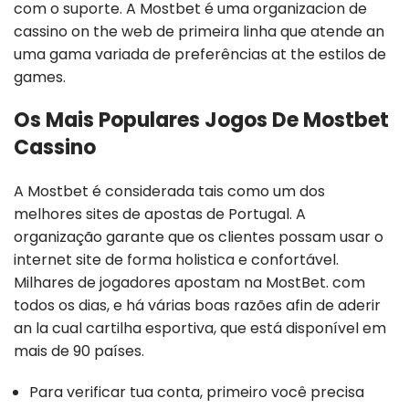
com o suporte. A Mostbet é uma organizacion de
cassino on the web de primeira linha que atende an
uma gama variada de preferências at the estilos de
games.
Os Mais Populares Jogos De Mostbet
Cassino
A Mostbet é considerada tais como um dos
melhores sites de apostas de Portugal. A
organização garante que os clientes possam usar o
internet site de forma holistica e confortável.
Milhares de jogadores apostam na MostBet. com
todos os dias, e há várias boas razões afin de aderir
an la cual cartilha esportiva, que está disponível em
mais de 90 países.
Para verificar tua conta, primeiro você precisa