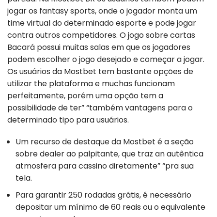
jogar os fantasy sports, onde o jogador monta um
time virtual do determinado esporte e pode jogar
contra outros competidores. O jogo sobre cartas
Bacará possui muitas salas em que os jogadores
podem escolher o jogo desejado e começar a jogar.
Os usuários da Mostbet tem bastante opções de
utilizar the plataforma e muchas funcionam
perfeitamente, porém uma opção tem a
possibilidade de ter” “também vantagens para o
determinado tipo para usuários.
Um recurso de destaque da Mostbet é a seção
sobre dealer ao palpitante, que traz an autêntica
atmosfera para cassino diretamente” “pra sua
tela.
Para garantir 250 rodadas grátis, é necessário
depositar um mínimo de 60 reais ou o equivalente