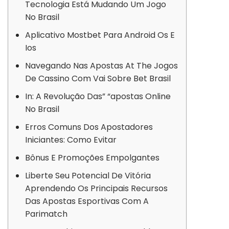
Tecnologia Está Mudando Um Jogo
No Brasil
Aplicativo Mostbet Para Android Os E
Ios
Navegando Nas Apostas At The Jogos
De Cassino Com Vai Sobre Bet Brasil
In: A Revolução Das” “apostas Online
No Brasil
Erros Comuns Dos Apostadores
Iniciantes: Como Evitar
Bônus E Promoções Empolgantes
Liberte Seu Potencial De Vitória
Aprendendo Os Principais Recursos
Das Apostas Esportivas Com A
Parimatch