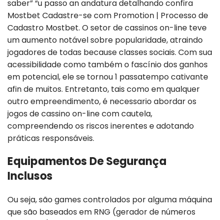
saber” “u passo an andatura detalhando confira
Mostbet Cadastre-se com Promotion | Processo de
Cadastro Mostbet. O setor de cassinos on-line teve
um aumento notável sobre popularidade, atraindo
jogadores de todas because classes sociais. Com sua
acessibilidade como também o fascínio dos ganhos
em potencial, ele se tornou 1 passatempo cativante
afin de muitos. Entretanto, tais como em qualquer
outro empreendimento, é necessario abordar os
jogos de cassino on-line com cautela,
compreendendo os riscos inerentes e adotando
práticas responsáveis.
Equipamentos De Segurança
Inclusos
Ou seja, são games controlados por alguma máquina
que são baseados em RNG (gerador de números