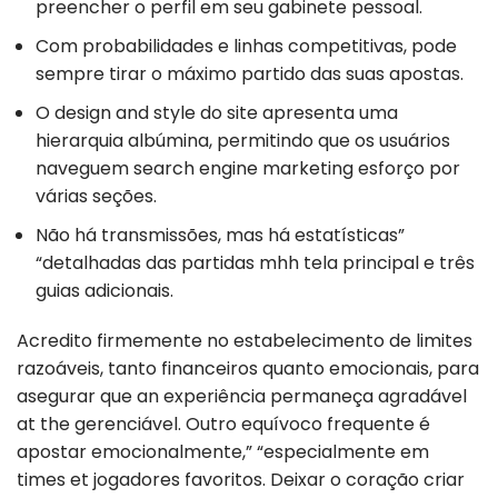
preencher o perfil em seu gabinete pessoal.
Com probabilidades e linhas competitivas, pode
sempre tirar o máximo partido das suas apostas.
O design and style do site apresenta uma
hierarquia albúmina, permitindo que os usuários
naveguem search engine marketing esforço por
várias seções.
Não há transmissões, mas há estatísticas”
“detalhadas das partidas mhh tela principal e três
guias adicionais.
Acredito firmemente no estabelecimento de limites
razoáveis, tanto financeiros quanto emocionais, para
asegurar que an experiência permaneça agradável
at the gerenciável. Outro equívoco frequente é
apostar emocionalmente,” “especialmente em
times et jogadores favoritos. Deixar o coração criar