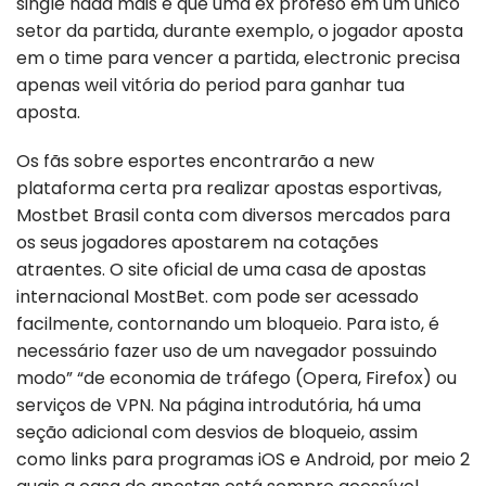
single nada mais é que uma ex profeso em um único
setor da partida, durante exemplo, o jogador aposta
em o time para vencer a partida, electronic precisa
apenas weil vitória do period para ganhar tua
aposta.
Os fãs sobre esportes encontrarão a new
plataforma certa pra realizar apostas esportivas,
Mostbet Brasil conta com diversos mercados para
os seus jogadores apostarem na cotações
atraentes. O site oficial de uma casa de apostas
internacional MostBet. com pode ser acessado
facilmente, contornando um bloqueio. Para isto, é
necessário fazer uso de um navegador possuindo
modo” “de economia de tráfego (Opera, Firefox) ou
serviços de VPN. Na página introdutória, há uma
seção adicional com desvios de bloqueio, assim
como links para programas iOS e Android, por meio 2