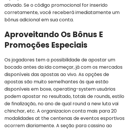
ativado. Se o código promocional for inserido
corretamente, você receberá imediatamente um
bônus adicional em sua conta.
Aproveitando Os Bônus E
Promoções Especiais
Os jogadores tem a possibilidade de apostar um
bocado antes da ida começar, já com os mercados
disponíveis das apostas ao vivo. As opções de
apostas são muito semelhantes às que estão
disponíveis em boxe, operating-system usuários
podem apostar no resultado, totais de rounds, estilo
de finalização, no ano de qual round a new luta vai
chinchar, etc. A organizacion conta mais para 20
modalidades at the centenas de eventos esportivos
ocorrem diariamente. A seção para cassino ao