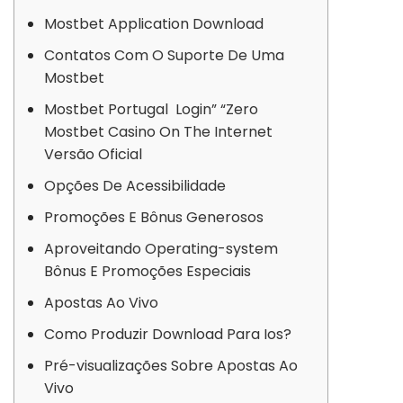
Mostbet Application Download
Contatos Com O Suporte De Uma
Mostbet
Mostbet Portugal ️ Login” “Zero
Mostbet Casino On The Internet
Versão Oficial
Opções De Acessibilidade
Promoções E Bônus Generosos
Aproveitando Operating-system
Bônus E Promoções Especiais
Apostas Ao Vivo
Como Produzir Download Para Ios?
Pré-visualizações Sobre Apostas Ao
Vivo