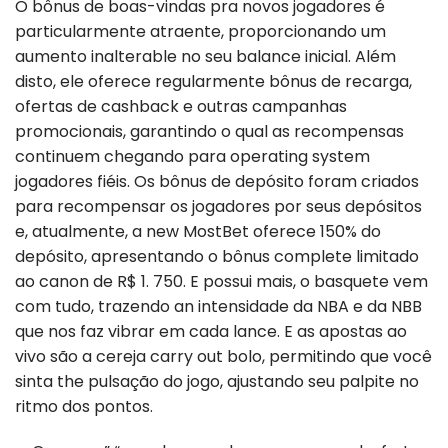
O bônus de boas-vindas pra novos jogadores é
particularmente atraente, proporcionando um
aumento inalterable no seu balance inicial. Além
disto, ele oferece regularmente bônus de recarga,
ofertas de cashback e outras campanhas
promocionais, garantindo o qual as recompensas
continuem chegando para operating system
jogadores fiéis. Os bônus de depósito foram criados
para recompensar os jogadores por seus depósitos
e, atualmente, a new MostBet oferece 150% do
depósito, apresentando o bônus complete limitado
ao canon de R$ 1. 750. E possui mais, o basquete vem
com tudo, trazendo an intensidade da NBA e da NBB
que nos faz vibrar em cada lance. E as apostas ao
vivo são a cereja carry out bolo, permitindo que você
sinta the pulsação do jogo, ajustando seu palpite no
ritmo dos pontos.