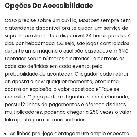
Opções De Acessibilidade
Caso precise sobre um auxílio, Mostbet sempre tem
o atendente disponível pra te ajudar, um serviço de
suporte ao cliente fica disponível 24 horas por dia, 7
dias por hebdómada. Ou seja, são jogos controlados
durante uma máquina o qual são baseados em RNG
(gerador sobre números aleatórios) electronic as
odds são definidas em cada evento, pela
probabilidade de acontecer. O jogador pode retirar
an aposta a new qualquer momento, problema
ocorra an explosão, o valor apostado é” “que se
necesita. O jogo perform tigrinho como é chamado,
possui 12 linhas de pagamentos e oferece distintas
multiplicadores, podendo chegar a 250 vezes o valor
lalu aposta para os mais sortudos.
As linhas pré-jogo abrangem um amplo espectro