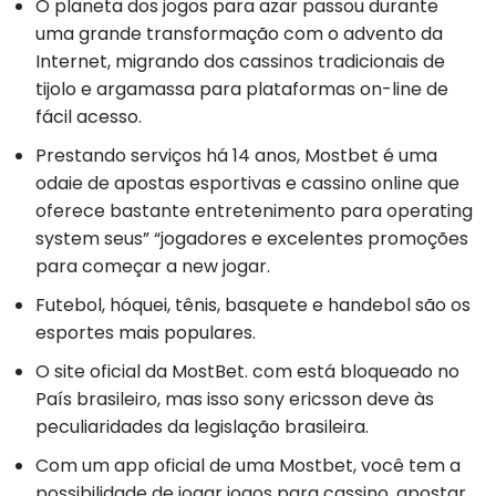
O planeta dos jogos para azar passou durante
uma grande transformação com o advento da
Internet, migrando dos cassinos tradicionais de
tijolo e argamassa para plataformas on-line de
fácil acesso.
Prestando serviços há 14 anos, Mostbet é uma
odaie de apostas esportivas e cassino online que
oferece bastante entretenimento para operating
system seus” “jogadores e excelentes promoções
para começar a new jogar.
Futebol, hóquei, tênis, basquete e handebol são os
esportes mais populares.
O site oficial da MostBet. com está bloqueado no
País brasileiro, mas isso sony ericsson deve às
peculiaridades da legislação brasileira.
Com um app oficial de uma Mostbet, você tem a
possibilidade de jogar jogos para cassino, apostar