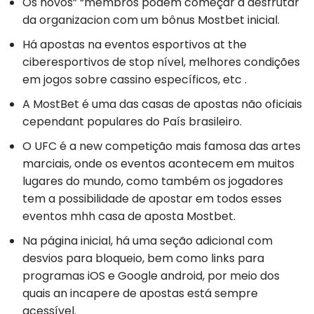
Os novos” “membros podem começar a desfrutar
da organizacion com um bônus Mostbet inicial.
Há apostas na eventos esportivos at the
ciberesportivos de stop nível, melhores condições
em jogos sobre cassino específicos, etc .
A MostBet é uma das casas de apostas não oficiais
cependant populares do País brasileiro.
O UFC é a new competição mais famosa das artes
marciais, onde os eventos acontecem em muitos
lugares do mundo, como também os jogadores
tem a possibilidade de apostar em todos esses
eventos mhh casa de aposta Mostbet.
Na página inicial, há uma seção adicional com
desvios para bloqueio, bem como links para
programas iOS e Google android, por meio dos
quais an incapere de apostas está sempre
acessível.