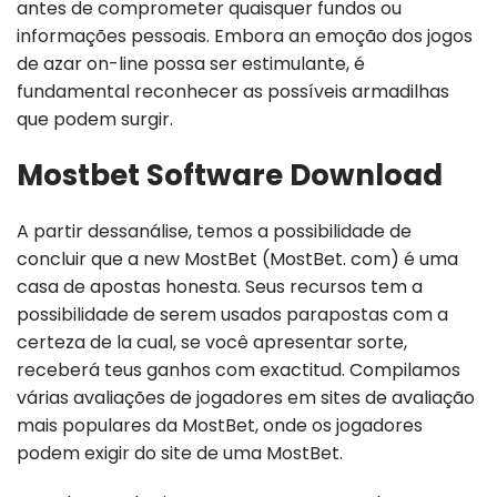
antes de comprometer quaisquer fundos ou
informações pessoais. Embora an emoção dos jogos
de azar on-line possa ser estimulante, é
fundamental reconhecer as possíveis armadilhas
que podem surgir.
Mostbet Software Download
A partir dessanálise, temos a possibilidade de
concluir que a new MostBet (MostBet. com) é uma
casa de apostas honesta. Seus recursos tem a
possibilidade de serem usados parapostas com a
certeza de la cual, se você apresentar sorte,
receberá teus ganhos com exactitud. Compilamos
várias avaliações de jogadores em sites de avaliação
mais populares da MostBet, onde os jogadores
podem exigir do site de uma MostBet.