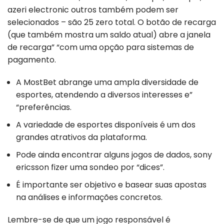
azeri electronic outros também podem ser
selecionados – são 25 zero total. O botão de recarga
(que também mostra um saldo atual) abre a janela
de recarga” “com uma opção para sistemas de
pagamento.
A MostBet abrange uma ampla diversidade de
esportes, atendendo a diversos interesses e”
“preferências.
A variedade de esportes disponíveis é um dos
grandes atrativos da plataforma.
Pode ainda encontrar alguns jogos de dados, sony
ericsson fizer uma sondeo por “dices”.
É importante ser objetivo e basear suas apostas
na análises e informações concretos.
Lembre-se de que um jogo responsável é