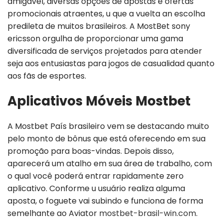
amigável, diversas opções de apostas e ofertas
promocionais atraentes, u que a vuelta an escolha
predileta de muitos brasileiros. A MostBet sony
ericsson orgulha de proporcionar uma gama
diversificada de serviços projetados para atender
seja aos entusiastas para jogos de casualidad quanto
aos fãs de esportes.
Aplicativos Móveis Mostbet
A Mostbet País brasileiro vem se destacando muito
pelo monto de bônus que está oferecendo em sua
promoção para boas-vindas. Depois disso,
aparecerá um atalho em sua área de trabalho, com
o qual você poderá entrar rapidamente zero
aplicativo. Conforme u usuário realiza alguma
aposta, o foguete vai subindo e funciona de forma
semelhante ao Aviator
mostbet-brasil-win.com
.