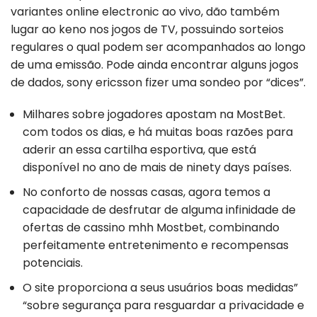
variantes online electronic ao vivo, dão também
lugar ao keno nos jogos de TV, possuindo sorteios
regulares o qual podem ser acompanhados ao longo
de uma emissão. Pode ainda encontrar alguns jogos
de dados, sony ericsson fizer uma sondeo por “dices”.
Milhares sobre jogadores apostam na MostBet.
com todos os dias, e há muitas boas razões para
aderir an essa cartilha esportiva, que está
disponível no ano de mais de ninety days países.
No conforto de nossas casas, agora temos a
capacidade de desfrutar de alguma infinidade de
ofertas de cassino mhh Mostbet, combinando
perfeitamente entretenimento e recompensas
potenciais.
O site proporciona a seus usuários boas medidas”
“sobre segurança para resguardar a privacidade e