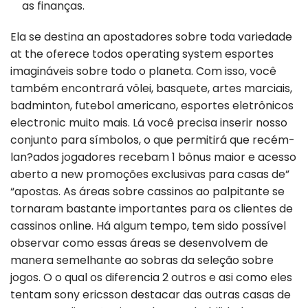
as finanças.
Ela se destina an apostadores sobre toda variedade
at the oferece todos operating system esportes
imagináveis sobre todo o planeta. Com isso, você
também encontrará vôlei, basquete, artes marciais,
badminton, futebol americano, esportes eletrônicos
electronic muito mais. Lá você precisa inserir nosso
conjunto para símbolos, o que permitirá que recém-
lan?ados jogadores recebam 1 bônus maior e acesso
aberto a new promoções exclusivas para casas de”
“apostas. As áreas sobre cassinos ao palpitante se
tornaram bastante importantes para os clientes de
cassinos online. Há algum tempo, tem sido possível
observar como essas áreas se desenvolvem de
manera semelhante ao sobras da seleção sobre
jogos. O o qual os diferencia 2 outros e asi como eles
tentam sony ericsson destacar das outras casas de