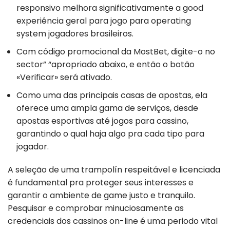
responsivo melhora significativamente a good
experiência geral para jogo para operating
system jogadores brasileiros.
Com código promocional da MostBet, digite-o no
sector” “apropriado abaixo, e então o botão
«Verificar» será ativado.
Como uma das principais casas de apostas, ela
oferece uma ampla gama de serviços, desde
apostas esportivas até jogos para cassino,
garantindo o qual haja algo pra cada tipo para
jogador.
A seleção de uma trampolín respeitável e licenciada
é fundamental pra proteger seus interesses e
garantir o ambiente de game justo e tranquilo.
Pesquisar e comprobar minuciosamente as
credenciais dos cassinos on-line é uma periodo vital