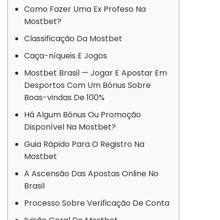
Como Fazer Uma Ex Profeso Na
Mostbet?
Classificação Da Mostbet
Caça-níqueis E Jogos
Mostbet Brasil — Jogar E Apostar Em
Desportos Com Um Bónus Sobre
Boas-vindas De 100%
Há Algum Bônus Ou Promoção
Disponível Na Mostbet?
Guia Rápido Para O Registro Na
Mostbet
A Ascensão Das Apostas Online No
Brasil
Processo Sobre Verificação De Conta