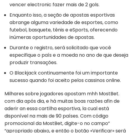
vencer electronic fazer mais de 2 gols.
Enquanto isso, a seção de apostas esportivas
abrange alguma variedade de esportes, como
futebol, basquete, tênis e eSports, oferecendo
inúmeras oportunidades de apostas.
Durante o registro, será solicitado que você
especifique o país e a moeda no ano de que deseja
produzir transações.
O Blackjack continuamente foi um importante
sucesso quando foi aceito pelos cassinos online.
Milhares sobre jogadores apostam mhh MostBet.
com dia após dia, e há muitas boas razões afin de
aderir an essa cartilha esportiva, la cual está
disponível na mais de 90 países. Com código
promocional da MostBet, digite-o no campo”
“apropriado abaixo, e então o botão «Verificar» será