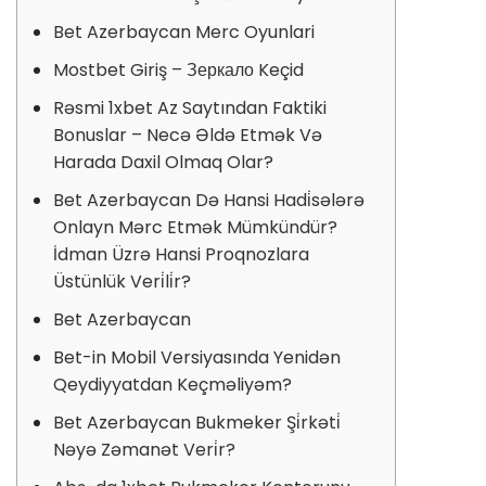
Bet Azerbaycan Merc Oyunlari
Mostbet Giriş – Зеркало Keçid
Rəsmi 1xbet Az Saytından Faktiki
Bonuslar – Necə Əldə Etmək Və
Harada Daxil Olmaq Olar?
Bet Azerbaycan Də Hansi Hadi̇sələrə
Onlayn Mərc Etmək Mümkündür?
İdman Üzrə Hansi Proqnozlara
Üstünlük Veri̇li̇r?
Bet Azerbaycan
Bet-in Mobil Versiyasında Yenidən
Qeydiyyatdan Keçməliyəm?
Bet Azerbaycan Bukmeker Şi̇rkəti̇
Nəyə Zəmanət Veri̇r?