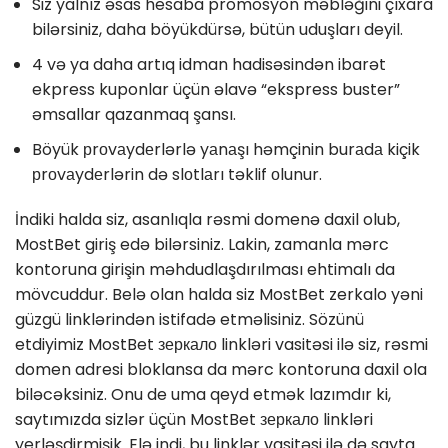
Siz yalnız əsas hesaba promosyon məbləğini çıxara
bilərsiniz, daha böyükdürsə, bütün uduşları deyil.
4 və ya daha artıq idman hadisəsindən ibarət
ekpress kuponlar üçün əlavə “ekspress buster”
əmsallar qazanmaq şansı.
Böyük рrоvаydеrlərlə yаnаşı həmçinin burаdа kiçik
рrоvаydеrlərin də slоtlаrı təklif оlunur.
İndiki halda siz, asanlıqla rəsmi domenə daxil olub,
MostBet giriş edə bilərsiniz. Lakin, zamanla mərc
kontoruna girişin məhdudlaşdırılması ehtimalı da
mövcuddur. Belə olan halda siz MostBet zerkalo yəni
güzgü linklərindən istifadə etməlisiniz. Sözünü
etdiyimiz MostBet зеркало linkləri vasitəsi ilə siz, rəsmi
domen adresi bloklansa da mərc kontoruna daxil ola
biləcəksiniz. Onu de uma qeyd etmək lazımdır ki,
saytımızda sizlər üçün MostBet зеркало linkləri
yerləşdirmişik. Elə indi, bu linklər vasitəsi ilə də sayta