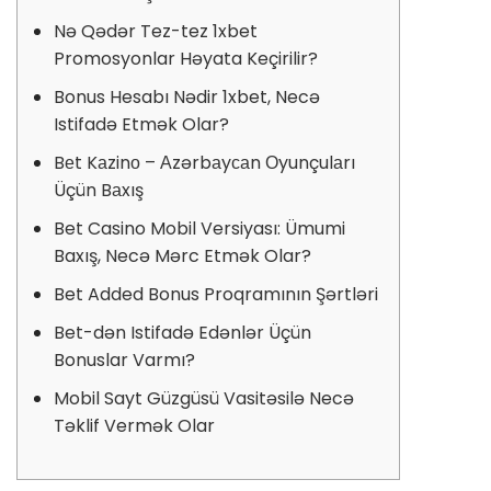
Nə Qədər Tez-tez 1xbet
Promosyonlar Həyata Keçirilir?
Bonus Hesabı Nədir 1xbet, Necə
Istifadə Etmək Olar?
Bеt Kаzinо – Аzərbаyсаn Оyunçulаrı
Üçün Bаxış
Bet Casino Mobil Versiyası: Ümumi
Baxış, Necə Mərc Etmək Olar?
Bet Added Bonus Proqramının Şərtləri
Bet-dən Istifadə Edənlər Üçün
Bonuslar Varmı?
Mobil Sayt Güzgüsü Vasitəsilə Necə
Təklif Vermək Olar