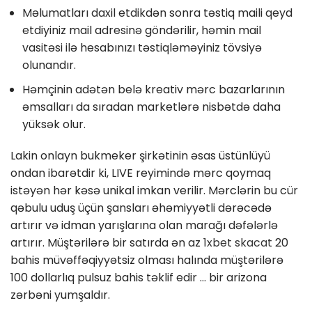
Məlumatları daxil etdikdən sonra təstiq maili qeyd
etdiyiniz mail adresinə göndərilir, həmin mail
vasitəsi ilə hesabınızı təstiqləməyiniz tövsiyə
olunandır.
Həmçinin adətən belə kreativ mərc bazarlarının
əmsalları da sıradan marketlərə nisbətdə daha
yüksək olur.
Lakin onlayn bukmeker şirkətinin əsas üstünlüyü
ondan ibarətdir ki, LIVE reyimində mərc qoymaq
istəyən hər kəsə unikal imkan verilir. Mərclərin bu cür
qəbulu uduş üçün şansları əhəmiyyətli dərəcədə
artırır və idman yarışlarına olan marağı dəfələrlə
artırır. Müştərilərə bir satırda ən az
1xbet skacat
20
bahis müvəffəqiyyətsiz olması halında müştərilərə
100 dollarlıq pulsuz bahis təklif edir … bir arizona
zərbəni yumşaldır.