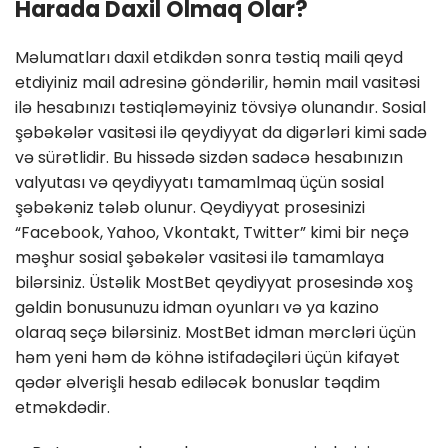
Harada Daxil Olmaq Olar?
Məlumatları daxil etdikdən sonra təstiq maili qeyd
etdiyiniz mail adresinə göndərilir, həmin mail vasitəsi
ilə hesabınızı təstiqləməyiniz tövsiyə olunandır. Sosial
şəbəkələr vasitəsi ilə qeydiyyat da digərləri kimi sadə
və sürətlidir. Bu hissədə sizdən sadəcə hesabınızın
valyutası və qeydiyyatı tamamlmaq üçün sosial
şəbəkəniz tələb olunur. Qeydiyyat prosesinizi
“Facebook, Yahoo, Vkontakt, Twitter” kimi bir neçə
məşhur sosial şəbəkələr vasitəsi ilə tamamlaya
bilərsiniz. Üstəlik MostBet qeydiyyat prosesində xoş
gəldin bonusunuzu idman oyunları və ya kazino
olaraq seçə bilərsiniz. MostBet idman mərcləri üçün
həm yeni həm də köhnə istifadəçiləri üçün kifayət
qədər əlverişli hesab ediləcək bonuslar təqdim
etməkdədir.