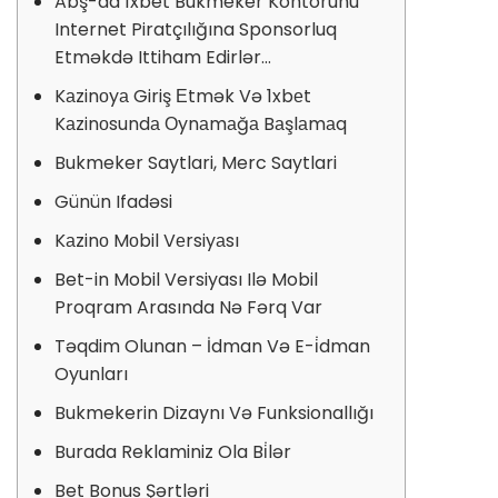
Abş-da 1xbet Bukmeker Kontorunu
Internet Piratçılığına Sponsorluq
Etməkdə Ittiham Edirlər…
Kаzinоyа Giriş Еtmək Və 1xbеt
Kаzinоsundа Оynаmаğа Bаşlаmаq
Bukmeker Saytlari, Merc Saytlari
Günün Ifadəsi
Kаzinо Mоbil Vеrsiyаsı
Bet-in Mobil Versiyası Ilə Mobil
Proqram Arasında Nə Fərq Var
Təqdim Olunan – İdman Və E-i̇dman
Oyunları
Bukmekerin Dizaynı Və Funksionallığı
Burada Reklaminiz Ola Bi̇lər
Bet Bonus Şərtləri