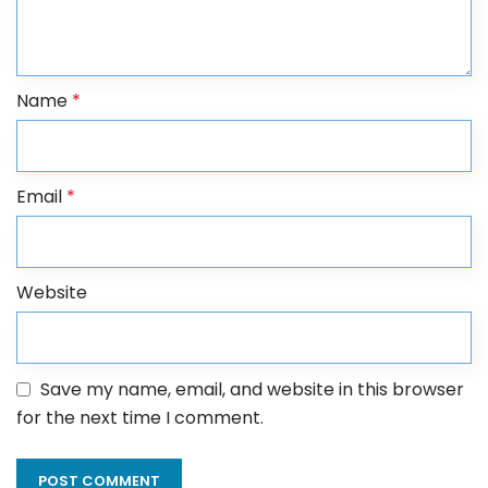
Name
*
Email
*
Website
Save my name, email, and website in this browser
for the next time I comment.