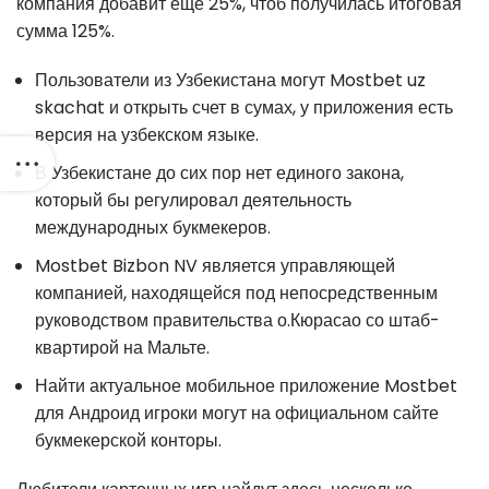
компания добавит еще 25%, чтоб получилась итоговая
сумма 125%.
Пользователи из Узбекистана могут Mostbet uz
skachat и открыть счет в сумах, у приложения есть
версия на узбекском языке.
В Узбекистане до сих пор нет единого закона,
который бы регулировал деятельность
международных букмекеров.
Mostbet Bizbon NV является управляющей
компанией, находящейся под непосредственным
руководством правительства о.Кюрасао со штаб-
квартирой на Мальте.
Найти актуальное мобильное приложение Mostbet
для Андроид игроки могут на официальном сайте
букмекерской конторы.