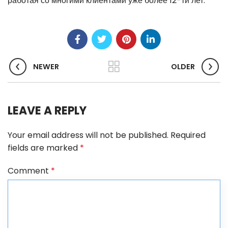
работая со многими клиентами уже более 12-ти лет.
NEWER
OLDER
LEAVE A REPLY
Your email address will not be published.
Required
fields are marked
*
Comment
*