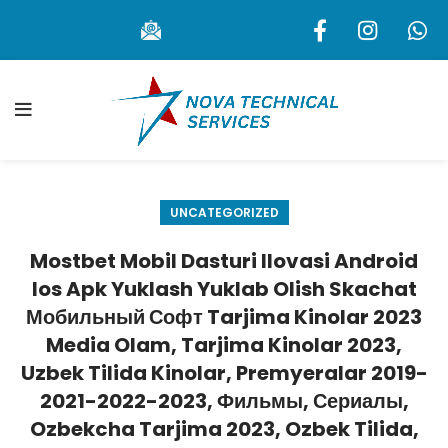
UNCATEGORIZED
Mostbet Mobil Dasturi Ilovasi Android
Ios Apk Yuklash Yuklab Olish Skachat
Мобильный Софт Tarjima Kinolar 2023
Media Olam, Tarjima Kinolar 2023,
Uzbek Tilida Kinolar, Premyeralar 2019-
2021-2022-2023, Фильмы, Сериалы,
Ozbekcha Tarjima 2023, Ozbek Tilida,