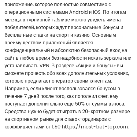
приложение, которое полностью совместимо с
операционными системами Android и iOS. По итогам
месяца в турнирной таблице можно увидеть имена
победителей, которых ждут персональные бонусы и
бесплатные ставки на спорт и казино. Основным
преимуществом приложений является
конфиденциальный и абсолютно безопасный вход на
сайт в любое время без надобности искать зеркала или
устанавливать VPN. В разделе «Акции и бонусы» вы
сможете прочесть обо всех дополнительных условиях,
которые предлагает оператор своим клиентам.
Например, если клиент воспользовался бонусом в
течение 7 дней после того, как пополнил счет, ему
поступает дополнительно еще 50% от суммы взноса.
Средства нужно будет отыграть в 20-кратном размере
на спортивном рынке для ставок-ординаров с
коэффициентами от 1,50
https://most-bet-top.com
.