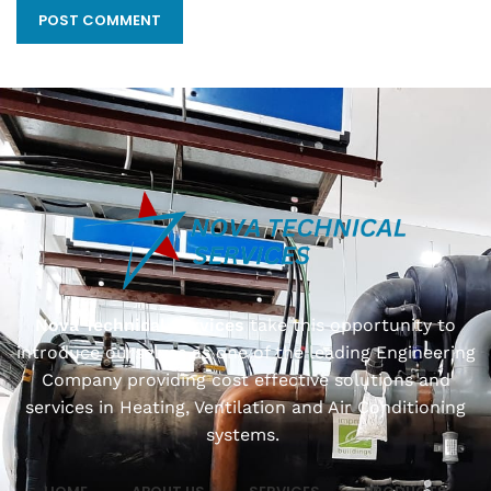
Nova Technical Services
take this opportunity to
introduce ourselves as one of the leading Engineering
Company providing cost effective solutions and
services in Heating, Ventilation and Air Conditioning
systems.