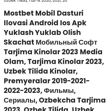
Uzbek Tilida, Tas-ix 2020, 2021, 20
Mostbet Mobil Dasturi
Ilovasi Android Ios Apk
Yuklash Yuklab Olish
Skachat Мобильный Софт
Tarjima Kinolar 2023 Media
Olam, Tarjima Kinolar 2023,
Uzbek Tilida Kinolar,
Premyeralar 2019-2021-
2022-2023, Фильмы,
Сериалы, Ozbekcha Tarjima
2023, Ozbek Tilida, Uzbek