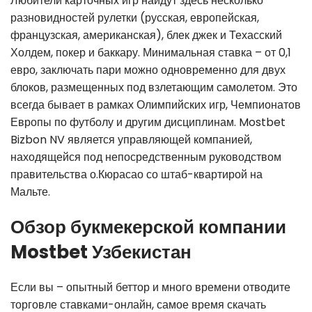
Любители карточных игр найдут здесь несколько
разновидностей рулетки (русская, европейская,
французская, американская), блек джек и Техасский
Холдем, покер и баккару. Минимальная ставка – от 0,1
евро, заключать пари можно одновременно для двух
блоков, размещенных под взлетающим самолетом. Это
всегда бывает в рамках Олимпийских игр, Чемпионатов
Европы по футболу и другим дисциплинам. Mostbet
Bizbon NV является управляющей компанией,
находящейся под непосредственным руководством
правительства о.Кюрасао со штаб-квартирой на
Мальте.
Обзор букмекерской компании
Mostbet Узбекистан
Если вы – опытный беттор и много времени отводите
торговле ставками-онлайн, самое время скачать