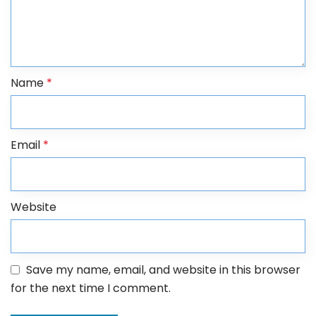
Name
*
Email
*
Website
Save my name, email, and website in this browser
for the next time I comment.