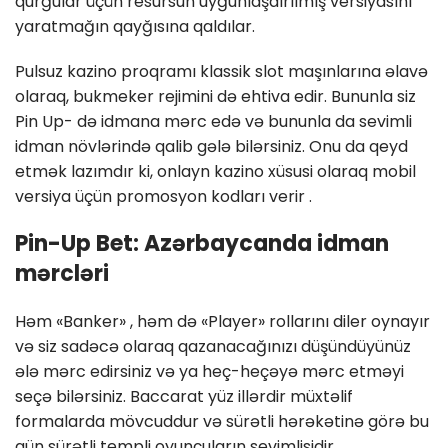
qurğular üçün resursun uyğunlaşdırılmış versiyasını
yaratmağın qayğısına qaldılar.
Pulsuz kazino proqramı klassik slot maşınlarına əlavə
olaraq, bukmeker rejimini də ehtiva edir. Bununla siz
Pin Up- də idmana mərc edə və bununla da sevimli
idman növlərində qalib gələ bilərsiniz. Onu da qeyd
etmək lazımdır ki, onlayn kazino xüsusi olaraq mobil
versiya üçün promosyon kodları verir .
Pin-Up Bet: Azərbaycanda idman
mərcləri
Həm «Banker» , həm də «Player» rollarını diler oynayır
və siz sadəcə olaraq qazanacağınızı düşündüyünüz
ələ mərc edirsiniz və ya heç-heçəyə mərc etməyi
seçə bilərsiniz. Baccarat yüz illərdir müxtəlif
formalarda mövcuddur və sürətli hərəkətinə görə bu
gün sürətli templi oyunçuların sevimlisidir.