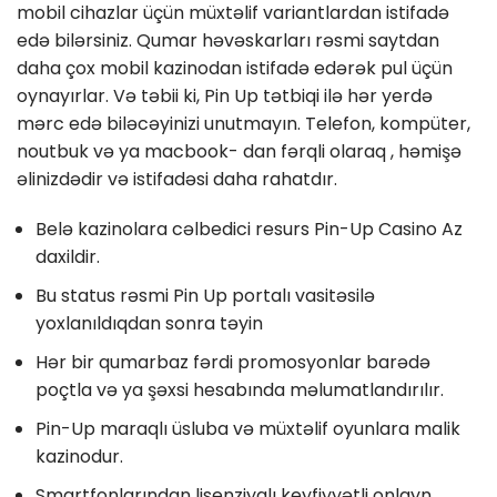
mobil cihazlar üçün müxtəlif variantlardan istifadə
edə bilərsiniz. Qumar həvəskarları rəsmi saytdan
daha çox mobil kazinodan istifadə edərək pul üçün
oynayırlar. Və təbii ki, Pin Up tətbiqi ilə hər yerdə
mərc edə biləcəyinizi unutmayın. Telefon, kompüter,
noutbuk və ya macbook- dan fərqli olaraq , həmişə
əlinizdədir və istifadəsi daha rahatdır.
Belə kazinolara cəlbedici resurs Pin-Up Casino Az
daxildir.
Bu status rəsmi Pin Up portalı vasitəsilə
yoxlanıldıqdan sonra təyin
Hər bir qumarbaz fərdi promosyonlar barədə
poçtla və ya şəxsi hesabında məlumatlandırılır.
Pin-Up maraqlı üsluba və müxtəlif oyunlara malik
kazinodur.
Smartfonlarından lisenziyalı keyfiyyətli onlayn