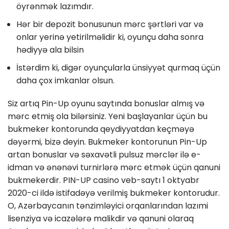
öyrənmək lazımdır.
Hər bir depozit bonusunun mərc şərtləri var və
onlar yerinə yetirilməlidir ki, oyunçu daha sonra
hədiyyə ala bilsin
İstərdim ki, digər oyunçularla ünsiyyət qurmaq üçün
daha çox imkanlar olsun.
Siz artıq Pin-Up oyunu saytında bonuslar almış və
mərc etmiş ola bilərsiniz. Yeni başlayanlar üçün bu
bukmeker kontorunda qeydiyyatdan keçməyə
dəyərmi, bizə deyin. Bukmeker kontorunun Pin-Up
artan bonuslar və səxavətli pulsuz mərclər ilə e-
idman və ənənəvi turnirlərə mərc etmək üçün qanuni
bukmekerdir. PIN-UP casino veb-saytı 1 oktyabr
2020-ci ildə istifadəyə verilmiş bukmeker kontorudur.
O, Azərbaycanın tənzimləyici orqanlarından lazımi
lisenziya və icazələrə malikdir və qanuni olaraq