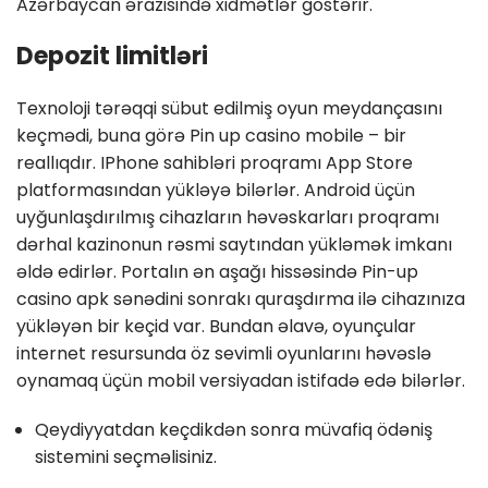
Azərbaycan ərazisində xidmətlər göstərir.
Depozit limitləri
Texnoloji tərəqqi sübut edilmiş oyun meydançasını
keçmədi, buna görə Pin up casino mobile – bir
reallıqdır. IPhone sahibləri proqramı App Store
platformasından yükləyə bilərlər. Android üçün
uyğunlaşdırılmış cihazların həvəskarları proqramı
dərhal kazinonun rəsmi saytından yükləmək imkanı
əldə edirlər. Portalın ən aşağı hissəsində Pin-up
casino apk sənədini sonrakı quraşdırma ilə cihazınıza
yükləyən bir keçid var. Bundan əlavə, oyunçular
internet resursunda öz sevimli oyunlarını həvəslə
oynamaq üçün mobil versiyadan istifadə edə bilərlər.
Qeydiyyatdan keçdikdən sonra müvafiq ödəniş
sistemini seçməlisiniz.