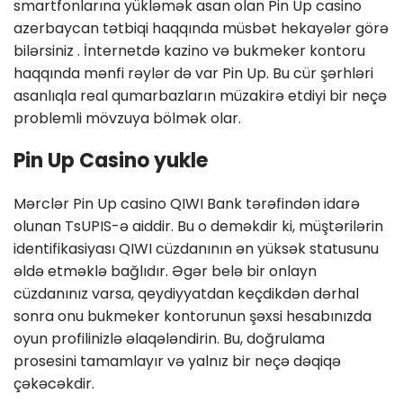
smartfonlarına yükləmək asan olan Pin Up casino
azerbaycan tətbiqi haqqında müsbət hekayələr görə
bilərsiniz . İnternetdə kazino və bukmeker kontoru
haqqında mənfi rəylər də var Pin Up. Bu cür şərhləri
asanlıqla real qumarbazların müzakirə etdiyi bir neçə
problemli mövzuya bölmək olar.
Pin Up Casino yukle
Mərclər Pin Up casino QIWI Bank tərəfindən idarə
olunan TsUPIS-ə aiddir. Bu o deməkdir ki, müştərilərin
identifikasiyası QIWI cüzdanının ən yüksək statusunu
əldə etməklə bağlıdır. Əgər belə bir onlayn
cüzdanınız varsa, qeydiyyatdan keçdikdən dərhal
sonra onu bukmeker kontorunun şəxsi hesabınızda
oyun profilinizlə əlaqələndirin. Bu, doğrulama
prosesini tamamlayır və yalnız bir neçə dəqiqə
çəkəcəkdir.