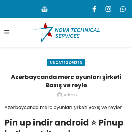
UNCATEGORIZED
Azərbaycanda mərc oyunları şirkəti
Baxış və rəylə
Admin
Azərbaycanda mərc oyunları şirkəti Baxış və rəylər
Pin up indir android ⭐️ Pinup