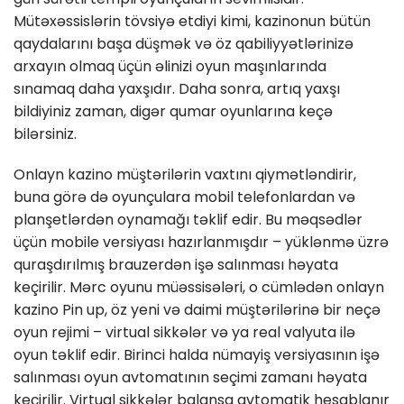
Mütəxəssislərin tövsiyə etdiyi kimi, kazinonun bütün
qaydalarını başa düşmək və öz qabiliyyətlərinizə
arxayın olmaq üçün əlinizi oyun maşınlarında
sınamaq daha yaxşıdır. Daha sonra, artıq yaxşı
bildiyiniz zaman, digər qumar oyunlarına keçə
bilərsiniz.
Onlayn kazino müştərilərin vaxtını qiymətləndirir,
buna görə də oyunçulara mobil telefonlardan və
planşetlərdən oynamağı təklif edir. Bu məqsədlər
üçün mobile versiyası hazırlanmışdır – yüklənmə üzrə
quraşdırılmış brauzerdən işə salınması həyata
keçirilir. Mərc oyunu müəssisələri, o cümlədən onlayn
kazino Pin up, öz yeni və daimi müştərilərinə bir neçə
oyun rejimi – virtual sikkələr və ya real valyuta ilə
oyun təklif edir. Birinci halda nümayiş versiyasının işə
salınması oyun avtomatının seçimi zamanı həyata
keçirilir. Virtual sikkələr balansa avtomatik hesablanır