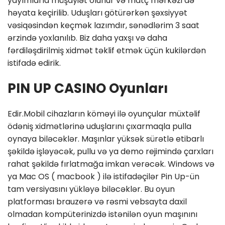
yayımlarla müşayiət olunur və matç mərkəzi də
həyata keçirilib. Uduşları götürərkən şəxsiyyət
vəsiqəsindən keçmək lazımdır, sənədlərim 3 saat
ərzində yoxlanılıb. Biz daha yaxşı və daha
fərdiləşdirilmiş xidmət təklif etmək üçün kukilərdən
istifadə edirik.
PIN UP CASINO Oyunları
Edir.Mobil cihazların köməyi ilə oyunçular müxtəlif
ödəniş xidmətlərinə uduşlarını çıxarmaqla pulla
oynaya biləcəklər. Maşınlar yüksək sürətlə etibarlı
şəkildə işləyəcək, pullu və ya demo rejimində çarxları
rahat şəkildə fırlatmağa imkan verəcək. Windows və
ya Mac OS ( macbook ) ilə istifadəçilər Pin Up-ün
tam versiyasını yükləyə biləcəklər. Bu oyun
platforması brauzerə və rəsmi vebsayta daxil
olmadan kompüterinizdə istənilən oyun maşınını