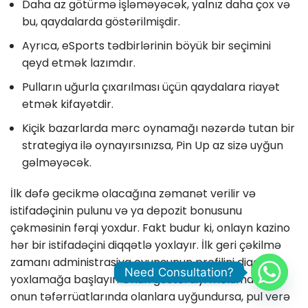
Daha az götürmə işləməyəcək, yalnız daha çox və
bu, qaydalarda göstərilmişdir.
Ayrıca, eSports tədbirlərinin böyük bir seçimini
qeyd etmək lazımdır.
Pulların uğurla çıxarılması üçün qaydalara riayət
etmək kifayətdir.
Kiçik bazarlarda mərc oynamağı nəzərdə tutan bir
strategiya ilə oynayırsınızsa, Pin Up az sizə uyğun
gəlməyəcək.
İlk dəfə gecikmə olacağına zəmanət verilir və
istifadəçinin pulunu və ya depozit bonusunu
çəkməsinin fərqi yoxdur. Fakt budur ki, onlayn kazino
hər bir istifadəçini diqqətlə yoxlayır. İlk geri çəkilmə
zamanı administrasiya oyunçunun profilini diqqətlə
Need Consultation?
yoxlamağa başlayır. Onun göstərdiyi məlumatlar
onun təfərrüatlarında olanlara uyğundursa, pul verə