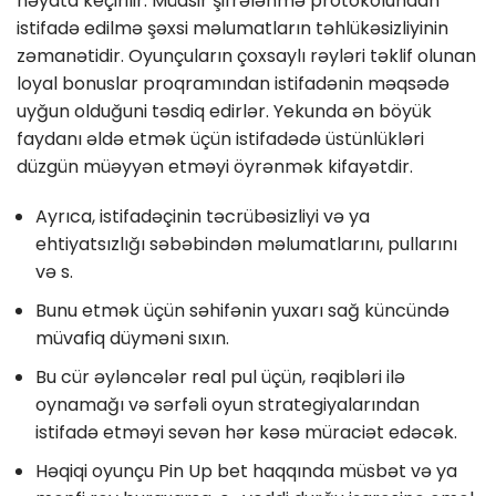
həyata keçirilir. Müasir şifrələnmə protokolundan
istifadə edilmə şəxsi məlumatların təhlükəsizliyinin
zəmanətidir. Oyunçuların çoxsaylı rəyləri təklif olunan
loyal bonuslar proqramından istifadənin məqsədə
uyğun olduğuni təsdiq edirlər. Yekunda ən böyük
faydanı əldə etmək üçün istifadədə üstünlükləri
düzgün müəyyən etməyi öyrənmək kifayətdir.
Ayrıca, istifadəçinin təcrübəsizliyi və ya
ehtiyatsızlığı səbəbindən məlumatlarını, pullarını
və s.
Bunu etmək üçün səhifənin yuxarı sağ küncündə
müvafiq düyməni sıxın.
Bu cür əyləncələr real pul üçün, rəqibləri ilə
oynamağı və sərfəli oyun strategiyalarından
istifadə etməyi sevən hər kəsə müraciət edəcək.
Həqiqi oyunçu Pin Up bet haqqında müsbət və ya