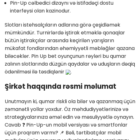
Pin-Up cəlbedici dizaynı və istifadəçi dostu
interfeysi olan kazinodur.
Slotları istehsalçıların adlarına görə çeşidləmək
mümkündür. Turnirlərdə iştirak etməklə qonaqlar
bütün iştirakçılar arasında keçirilən yarışların
mükafat fondlarından əhəmiyyətli məbləğlər qazana
biləcəklər. Pin Up bet oyunçunun rəyləri bu qumar
zalının slotlarında düzgün qaydalar və uduşların dəqiq
ödənilməsi ilə təsdiqlənir
.
Şirkət haqqında rəsmi məlumat
Unutmayın ki, qumar riskli ola bilər və qazanmaq üçün
zəmanətli yollar yoxdur. Öz məhdudiyyətlərinizə və
strategiyalarınıza əməl edin və məsuliyyətlə oynayın.
Cavab ❓ Pin-Up-un mobil versiyası və smartfonlar
üçün proqram varmı? 📌 Bəli, tərtibatçılar mobil