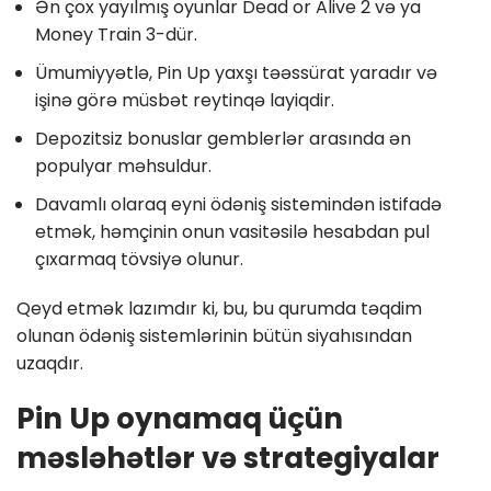
Ən çox yayılmış oyunlar Dead or Alive 2 və ya
Money Train 3-dür.
Ümumiyyətlə, Pin Up yaxşı təəssürat yaradır və
işinə görə müsbət reytinqə layiqdir.
Depozitsiz bonuslar gemblerlər arasında ən
populyar məhsuldur.
Davamlı olaraq eyni ödəniş sistemindən istifadə
etmək, həmçinin onun vasitəsilə hesabdan pul
çıxarmaq tövsiyə olunur.
Qeyd etmək lazımdır ki, bu, bu qurumda təqdim
olunan ödəniş sistemlərinin bütün siyahısından
uzaqdır.
Pin Up oynamaq üçün
məsləhətlər və strategiyalar