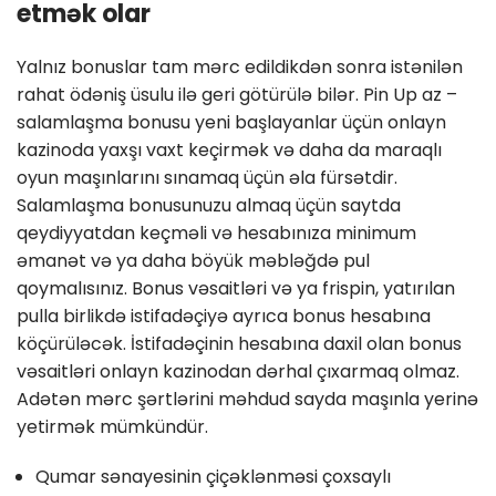
etmək olar
Yalnız bonuslar tam mərc edildikdən sonra istənilən
rahat ödəniş üsulu ilə geri götürülə bilər. Pin Up az –
salamlaşma bonusu yeni başlayanlar üçün onlayn
kazinoda yaxşı vaxt keçirmək və daha da maraqlı
oyun maşınlarını sınamaq üçün əla fürsətdir.
Salamlaşma bonusunuzu almaq üçün saytda
qeydiyyatdan keçməli və hesabınıza minimum
əmanət və ya daha böyük məbləğdə pul
qoymalısınız. Bonus vəsaitləri və ya frispin, yatırılan
pulla birlikdə istifadəçiyə ayrıca bonus hesabına
köçürüləcək. İstifadəçinin hesabına daxil olan bonus
vəsaitləri onlayn kazinodan dərhal çıxarmaq olmaz.
Adətən mərc şərtlərini məhdud sayda maşınla yerinə
yetirmək mümkündür.
Qumar sənayesinin çiçəklənməsi çoxsaylı