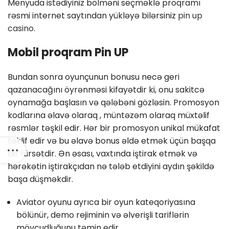
Menyuda istədiyiniz bölməni seçməklə proqramı
rəsmi internet saytından yükləyə bilərsiniz
pin up
casino
.
Mobil proqram Pin UP
Bundan sonra oyunçunun bonusu necə geri
qazanacağını öyrənməsi kifayətdir ki, onu sakitcə
oynamağa başlasın və qələbəni gözləsin. Promosyon
kodlarına əlavə olaraq , müntəzəm olaraq müxtəlif
rəsmlər təşkil edir. Hər bir promosyon unikal mükafat
təklif edir və bu əlavə bonus əldə etmək üçün başqa
bir fürsətdir. Ən əsası, vaxtında iştirak etmək və
hərəkətin iştirakçıdan nə tələb etdiyini aydın şəkildə
başa düşməkdir.
Aviator oyunu ayrıca bir oyun kateqoriyasına
bölünür, demo rejiminin və əlverişli tariflərin
mövcudluğunu təmin edir.