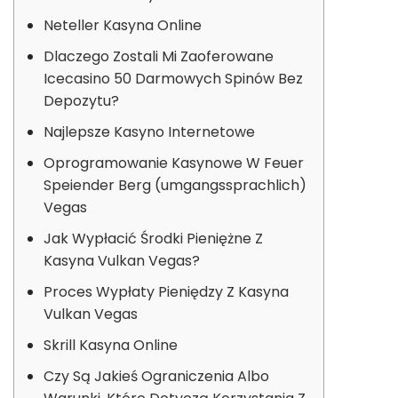
Neteller Kasyna Online
Dlaczego Zostali Mi Zaoferowane
Icecasino 50 Darmowych Spinów Bez
Depozytu?
Najlepsze Kasyno Internetowe
Oprogramowanie Kasynowe W Feuer
Speiender Berg (umgangssprachlich)
Vegas
Jak Wypłacić Środki Pieniężne Z
Kasyna Vulkan Vegas?
Proces Wypłaty Pieniędzy Z Kasyna
Vulkan Vegas
Skrill Kasyna Online
Czy Są Jakieś Ograniczenia Albo