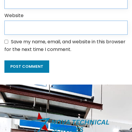
Website
Save my name, email, and website in this browser
for the next time I comment.