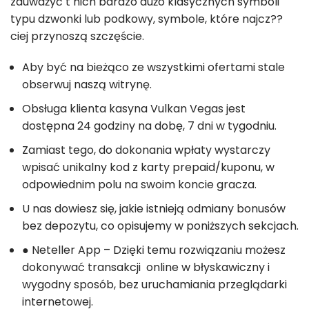
zauważyć t nich bardzo dużo klasycznych symboli
typu dzwonki lub podkowy, symbole, które najcz??
ciej przynoszą szczęście.
Aby być na bieżąco ze wszystkimi ofertami stale
obserwuj naszą witrynę.
Obsługa klienta kasyna Vulkan Vegas jest
dostępna 24 godziny na dobę, 7 dni w tygodniu.
Zamiast tego, do dokonania wpłaty wystarczy
wpisać unikalny kod z karty prepaid/kuponu, w
odpowiednim polu na swoim koncie gracza.
U nas dowiesz się, jakie istnieją odmiany bonusów
bez depozytu, co opisujemy w poniższych sekcjach.
● Neteller App – Dzięki temu rozwiązaniu możesz
dokonywać transakcji online w błyskawiczny i
wygodny sposób, bez uruchamiania przeglądarki
internetowej.