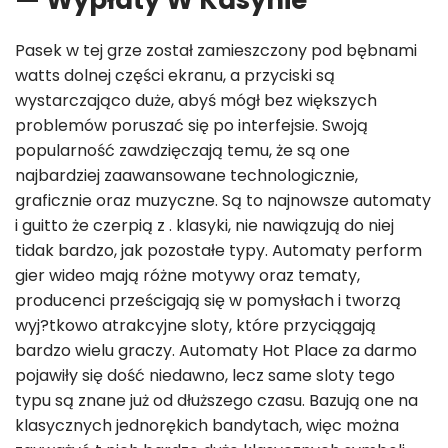
— Wypłaty W Kasynie
Pasek w tej grze został zamieszczony pod bębnami
watts dolnej części ekranu, a przyciski są
wystarczająco duże, abyś mógł bez większych
problemów poruszać się po interfejsie. Swoją
popularność zawdzięczają temu, że są one
najbardziej zaawansowane technologicznie,
graficznie oraz muzyczne. Są to najnowsze automaty
i guitto że czerpią z . klasyki, nie nawiązują do niej
tidak bardzo, jak pozostałe typy. Automaty perform
gier wideo mają różne motywy oraz tematy,
producenci prześcigają się w pomysłach i tworzą
wyj?tkowo atrakcyjne sloty, które przyciągają
bardzo wielu graczy. Automaty Hot Place za darmo
pojawiły się dość niedawno, lecz same sloty tego
typu są znane już od dłuższego czasu. Bazują one na
klasycznych jednorękich bandytach, więc można