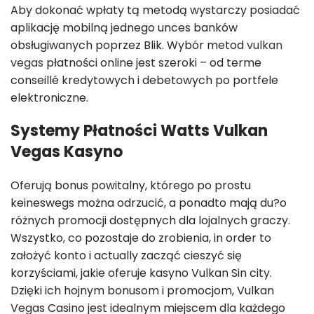
Aby dokonać wpłaty tą metodą wystarczy posiadać
aplikację mobilną jednego unces banków
obsługiwanych poprzez Blik. Wybór metod
vulkan
vegas
płatności online jest szeroki – od terme
conseillé kredytowych i debetowych po portfele
elektroniczne.
Systemy Płatności Watts Vulkan
Vegas Kasyno
Oferują bonus powitalny, którego po prostu
keineswegs można odrzucić, a ponadto mają du?o
różnych promocji dostępnych dla lojalnych graczy.
Wszystko, co pozostaje do zrobienia, in order to
założyć konto i actually zacząć cieszyć się
korzyściami, jakie oferuje kasyno Vulkan Sin city.
Dzięki ich hojnym bonusom i promocjom, Vulkan
Vegas Casino jest idealnym miejscem dla każdego