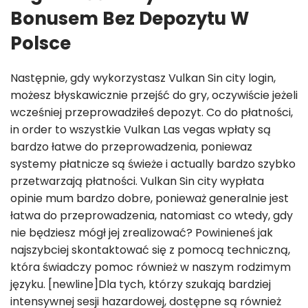
Bonusem Bez Depozytu W
Polsce
Następnie, gdy wykorzystasz Vulkan Sin city login,
możesz błyskawicznie przejść do gry, oczywiście jeżeli
wcześniej przeprowadziłeś depozyt. Co do płatności,
in order to wszystkie Vulkan Las vegas wpłaty są
bardzo łatwe do przeprowadzenia, poniewaz
systemy płatnicze są świeże i actually bardzo szybko
przetwarzają płatności. Vulkan Sin city wypłata
opinie mum bardzo dobre, ponieważ generalnie jest
łatwa do przeprowadzenia, natomiast co wtedy, gdy
nie będziesz mógł jej zrealizować? Powinieneś jak
najszybciej skontaktować się z pomocą techniczną,
która świadczy pomoc również w naszym rodzimym
języku. [newline]Dla tych, którzy szukają bardziej
intensywnej sesji hazardowej, dostępne są również