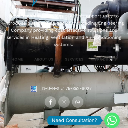
Nova Technical Services
take this opportunity to
introduce ourselves as one of the leading Engineering
Company providing cost effective solutions and
services in Heating, Ventilation and Air Conditioning
systems.
HOME
ABOUT US
SERVICES
PRODUCTS
GALLERY
D-U-N-S # 75-352-6027
Need Consultation?