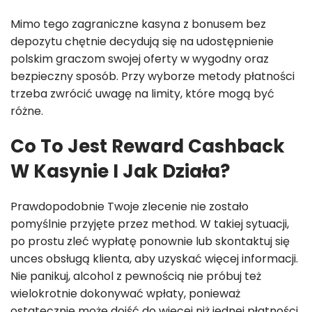
Mimo tego zagraniczne kasyna z bonusem bez
depozytu chętnie decydują się na udostępnienie
polskim graczom swojej oferty w wygodny oraz
bezpieczny sposób. Przy wyborze metody płatności
trzeba zwrócić uwagę na limity, które mogą być
różne.
Co To Jest Reward Cashback
W Kasynie I Jak Działa?
Prawdopodobnie Twoje zlecenie nie zostało
pomyślnie przyjęte przez method. W takiej sytuacji,
po prostu zleć wypłatę ponownie lub skontaktuj się
unces obsługą klienta, aby uzyskać więcej informacji.
Nie panikuj, alcohol z pewnością nie próbuj też
wielokrotnie dokonywać wpłaty, ponieważ
ostatecznie może dojść do więcej niż jednej płatności.