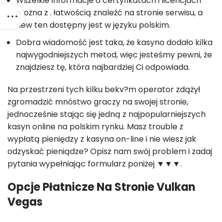
Wszelkie informacje o certyfikatach i licencjach
można z . łatwością znaleźć na stronie serwisu, a
new ten dostępny jest w języku polskim.
Dobra wiadomość jest taka, że kasyno dodało kilka
najwygodniejszych metod, więc jesteśmy pewni, że
znajdziesz tę, która najbardziej Ci odpowiada.
Na przestrzeni tych kilku bekv?m operator zdążył
zgromadzić mnóstwo graczy na swojej stronie,
jednocześnie stając się jedną z najpopularniejszych
kasyn online na polskim rynku. Masz trouble z
wypłatą pieniędzy z kasyna on-line i nie wiesz jak
odzyskać pieniądze? Opisz nam swój problem i zadaj
pytania wypełniając formularz poniżej ▼▼▼.
Opcje Płatnicze Na Stronie Vulkan
Vegas