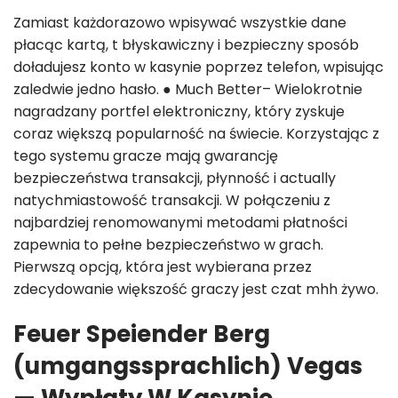
Zamiast każdorazowo wpisywać wszystkie dane
płacąc kartą, t błyskawiczny i bezpieczny sposób
doładujesz konto w kasynie poprzez telefon, wpisując
zaledwie jedno hasło. ● Much Better– Wielokrotnie
nagradzany portfel elektroniczny, który zyskuje
coraz większą popularność na świecie. Korzystając z
tego systemu gracze mają gwarancję
bezpieczeństwa transakcji, płynność i actually
natychmiastowość transakcji. W połączeniu z
najbardziej renomowanymi metodami płatności
zapewnia to pełne bezpieczeństwo w grach.
Pierwszą opcją, która jest wybierana przez
zdecydowanie większość graczy jest czat mhh żywo.
Feuer Speiender Berg
(umgangssprachlich) Vegas