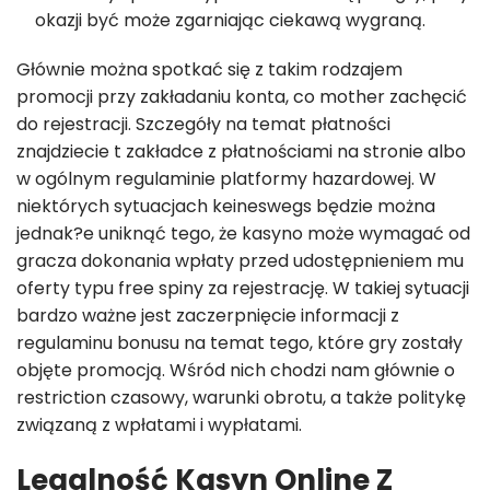
okazji być może zgarniając ciekawą wygraną.
Głównie można spotkać się z takim rodzajem
promocji przy zakładaniu konta, co mother zachęcić
do rejestracji. Szczegóły na temat płatności
znajdziecie t zakładce z płatnościami na stronie albo
w ogólnym regulaminie platformy hazardowej. W
niektórych sytuacjach keineswegs będzie można
jednak?e uniknąć tego, że kasyno może wymagać od
gracza dokonania wpłaty przed udostępnieniem mu
oferty typu free spiny za rejestrację. W takiej sytuacji
bardzo ważne jest zaczerpnięcie informacji z
regulaminu bonusu na temat tego, które gry zostały
objęte promocją. Wśród nich chodzi nam głównie o
restriction czasowy, warunki obrotu, a także politykę
związaną z wpłatami i wypłatami.
Legalność Kasyn Online Z