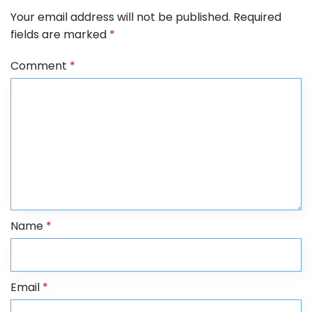
Your email address will not be published.
Required
fields are marked
*
Comment
*
Name
*
Email
*