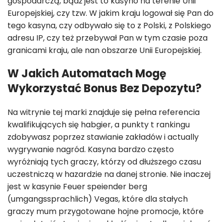
gospodarczą, bądź jest to kasyno na terenie Unii
Europejskiej, czy tzw. W jakim kraju logował się Pan do
tego kasyna, czy odbywało się to z Polski, z Polskiego
adresu IP, czy też przebywał Pan w tym czasie poza
granicami kraju, ale nan obszarze Unii Europejskiej.
W Jakich Automatach Mogę
Wykorzystać Bonus Bez Depozytu?
Na witrynie tej marki znajduje się pełna referencia
kwalifikujących się habgier, a punkty t rankingu
zdobywasz poprzez stawianie zakładów i actually
wygrywanie nagród. Kasyna bardzo często
wyróżniają tych graczy, którzy od dłuższego czasu
uczestniczą w hazardzie na danej stronie. Nie inaczej
jest w kasynie Feuer speiender berg
(umgangssprachlich) Vegas, które dla stałych
graczy mum przygotowane hojne promocje, które