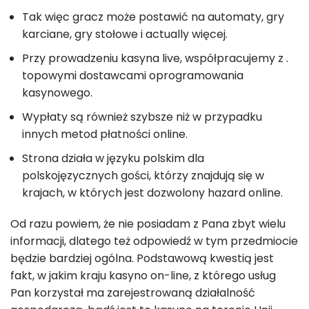
Tak więc gracz może postawić na automaty, gry
karciane, gry stołowe i actually więcej.
Przy prowadzeniu kasyna live, współpracujemy z .
topowymi dostawcami oprogramowania
kasynowego.
Wypłaty są również szybsze niż w przypadku
innych metod płatności online.
Strona działa w języku polskim dla
polskojęzycznych gości, którzy znajdują się w
krajach, w których jest dozwolony hazard online.
Od razu powiem, że nie posiadam z Pana zbyt wielu
informacji, dlatego też odpowiedź w tym przedmiocie
będzie bardziej ogólna. Podstawową kwestią jest
fakt, w jakim kraju kasyno on-line, z którego usług
Pan korzystał ma zarejestrowaną działalność