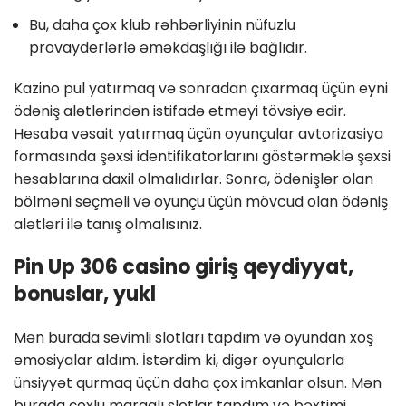
Bu, daha çox klub rəhbərliyinin nüfuzlu
provayderlərlə əməkdaşlığı ilə bağlıdır.
Kazino pul yatırmaq və sonradan çıxarmaq üçün eyni
ödəniş alətlərindən istifadə etməyi tövsiyə edir.
Hesaba vəsait yatırmaq üçün oyunçular avtorizasiya
formasında şəxsi identifikatorlarını göstərməklə şəxsi
hesablarına daxil olmalıdırlar. Sonra, ödənişlər olan
bölməni seçməli və oyunçu üçün mövcud olan ödəniş
alətləri ilə tanış olmalısınız.
Pin Up 306 casino giriş qeydiyyat,
bonuslar, yukl
Mən burada sevimli slotları tapdım və oyundan xoş
emosiyalar aldım. İstərdim ki, digər oyunçularla
ünsiyyət qurmaq üçün daha çox imkanlar olsun. Mən
burada çoxlu maraqlı slotlar tapdım və bəxtimi