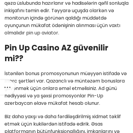
qəza üslubunda hazırlanır və hadisələrin qəfil sonluqla
inkişafını təmin edir. Təyyarə uçuşda olarkən və
monitorun içində görünən qaldığı müddətdə
oyunçunun mükafat ödənişinin alınması üçün vaxtı
olmalıdır
pin up aviator
.
Pin Up Casino AZ güvenilir
mi??
İstənilən bonus promosyonunun müəyyən istifadə və
mərc şərtləri var. Qazanclı və müntəzəm bonuslara
güvənmək üçün onlara əməl etməlisiniz. Ad günü
hədiyyəsi və ya şəxsi promosyonlar Pin-Up
azerbaycan əlavə mükafat hesab olunur.
Biz daha yaxşı və daha fərdiləşdirilmiş xidmət təklif
etmək üçün kukilərdən istifadə edirik. Əsas
platformanın bütünfunksionallığını, imkanlarını və