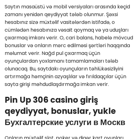
Saytın masaüstü və mobil versiyaları arasında keçid
zamanı yenidən qeydiyyat tələb olunmur. Şəxsi
hesabınız sizə müxtəlif vasitələrdən istifadə, o
cümlədən hesabınıza vəsait qoymaq və ya uduşları
çıxarmaq imkanı verir. O, cari balans, habelə mövcud
bonuslar və onların mərc edilməsi şərtləri haqqında
məlumat verir. Nağd pul çıxarmaq üçün
oyunçulardan yoxlamanı tamamlamaları tələb
olunacaq. Bu, saytdakı oyunçuların təhlükəsizliyini
artırmağa həmçinin azyaşlılar və fırıldaqçılar üçün
sayta girişi məhdudlaşdırmağa imkan verir.
Pin Up 306 casino giriş
qeydiyyat, bonuslar, yukle
Бухгалтерские услуги в Москв
Onların müxtəlif slot, poker və digər kart oyunları