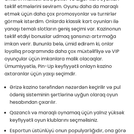
təklif etmələrini sevirəm. Oyunu daha da maraqlı
etmək üçün daha çox promosyonlar və turnirlər
görmək istərdim. Onlarda klassik kart oyunları ilə
yanaşı temalı slotların geniş seçimi var. Kazinonun
təklif etdiyi bonuslar udmaq şansınızı artırmağa
imkan verir. Bununla belə, ümid edirəm ki, onlar
loyallıq proqramında daha çox müxtəlifliyə və VIP
oyunçular üçün imkanlara malik olacaqlar.
Ümumiyyətlə, Pin-Up keyfiyyətli onlayn kazino
axtaranlar üçün yaxşı seçimdir.
Ərizə kazino tərəfindən nəzərdən keçirilir və pul
ödəniş sisteminin şərtlərinə uyğun olaraq oyun
hesabından çıxarılır.
Qazanclı və maraqlı oynamaq üçün yalnız yüksək
keyfiyyətli oyun klublarını seçməlisiniz.
Esportun üstünlüyü onun populyarlığıdır, ona görə