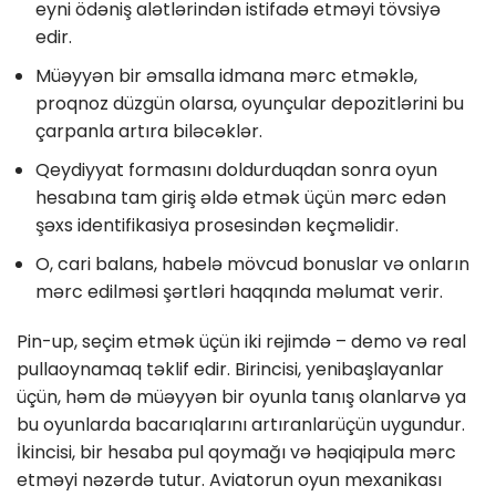
eyni ödəniş alətlərindən istifadə etməyi tövsiyə
edir.
Müəyyən bir əmsalla idmana mərc etməklə,
proqnoz düzgün olarsa, oyunçular depozitlərini bu
çarpanla artıra biləcəklər.
Qeydiyyat formasını doldurduqdan sonra oyun
hesabına tam giriş əldə etmək üçün mərc edən
şəxs identifikasiya prosesindən keçməlidir.
O, cari balans, habelə mövcud bonuslar və onların
mərc edilməsi şərtləri haqqında məlumat verir.
Pin-up, seçim etmək üçün iki rejimdə – demo və real
pullaoynamaq təklif edir. Birincisi, yenibaşlayanlar
üçün, həm də müəyyən bir oyunla tanış olanlarvə ya
bu oyunlarda bacarıqlarını artıranlarüçün uygundur.
İkincisi, bir hesaba pul qoymağı və həqiqipula mərc
etməyi nəzərdə tutur. Aviatorun oyun mexanikası