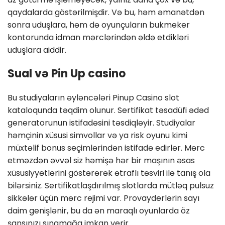
qaydalarda göstərilmişdir. Və bu, həm əmanətdən
sonra uduşlara, həm də oyunçuların bukmeker
kontorunda idman mərclərindən əldə etdikləri
uduşlara aiddir.
Sual və Pin Up casino
Bu studiyaların əyləncələri Pinup Casino slot
kataloqunda təqdim olunur. Sertifikat təsadüfi ədəd
generatorunun istifadəsini təsdiqləyir. Studiyalar
həmçinin xüsusi simvollar və ya risk oyunu kimi
müxtəlif bonus seçimlərindən istifadə edirlər. Mərc
etməzdən əvvəl siz həmişə hər bir maşının əsas
xüsusiyyətlərini göstərərək ətraflı təsviri ilə tanış ola
bilərsiniz. Sertifikatlaşdırılmış slotlarda mütləq pulsuz
sikkələr üçün mərc rejimi var. Provayderlərin sayı
daim genişlənir, bu da ən maraqlı oyunlarda öz
şansınızı sınamağa imkan verir.