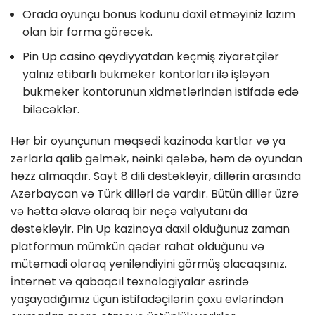
Orada oyunçu bonus kodunu daxil etməyiniz lazım
olan bir forma görəcək.
Pin Up casino qeydiyyatdan keçmiş ziyarətçilər
yalnız etibarlı bukmeker kontorları ilə işləyən
bukmeker kontorunun xidmətlərindən istifadə edə
biləcəklər.
Hər bir oyunçunun məqsədi kazinoda kartlar və ya
zərlarla qalib gəlmək, nəinki qələbə, həm də oyundan
həzz almaqdır. Sayt 8 dili dəstəkləyir, dillərin arasında
Azərbaycan və Türk dilləri də vardır. Bütün dillər üzrə
və hətta əlavə olaraq bir neçə valyutanı da
dəstəkləyir. Pin Up kazinoya daxil olduğunuz zaman
platformun mümkün qədər rahat olduğunu və
mütəmadi olaraq yeniləndiyini görmüş olacaqsınız.
İnternet və qabaqcıl texnologiyalar əsrində
yaşayadığımız üçün istifadəçilərin çoxu evlərindən