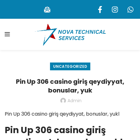
UNCATEGORIZED
Pin Up 306 casino giriş qeydiyyat,
bonuslar, yuk
Admin
Pin Up 306 casino giriş qeydiyyat, bonuslar, yukl
Pin Up 306 casino giriş