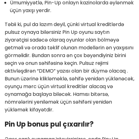
Ümumiyyətlə, Pin-Up onlayn kazinolarda əylənmək
üçün yaxşı yerdir.
Təbii ki, pul da lazım deyil, çünki virtual kreditlərdə
pulsuz oynaya bilərsiniz Pin Up oyunu saytın
ziyarətçisi sadəcə olaraq oyunlar olan bölməyə
getməli və orada təklif olunan modellərin ən yaxşısını
görməlidir. Bundan sonra ən çox bəyəndiyiniz birini
seçin və onun səhifəsinə keçin. Pulsuz rejimi
aktivləşdirən “DEMO” yazısı olan bir düymə olacaq .
Bunun üzərinə klikləməklə, səhifə yenidən yüklənəcək,
oyunçu mərc üçün virtual kreditlər alacaq və
oynamağa başlaya biləcək. Hamısı bitərsə,
nömrələrini yeniləmək üçün səhifəni yenidən
yükləmək kifayətdir.
Pin Up bonus pul çıxarılır?