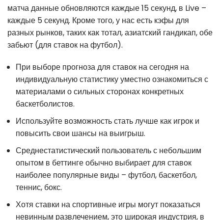
матча данные обновляются каждые 15 секунд, в Live –
каждые 5 секунд. Кроме того, у нас есть кэфы для
разных рынков, таких как тотал, азиатский гандикап, обе
забьют (для ставок на футбол).
При выборе прогноза для ставок на сегодня на
индивидуальную статистику уместно ознакомиться с
материалами о сильных сторонах конкретных
баскетболистов.
Используйте возможность стать лучше как игрок и
повысить свои шансы на выигрыш.
Среднестатистический пользователь с небольшим
опытом в беттинге обычно выбирает для ставок
наиболее популярные виды – футбол, баскетбол,
теннис, бокс.
Хотя ставки на спортивные игры могут показаться
невинным развлечением, это широкая индустрия, в