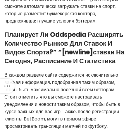
сможете автоматически загружать ставки на спорт,
которые разместит букмекерская контора,
предложившая лучшие условия бэттерам.
Планирует Ли Oddspedia Расширять
Количество Рынков Для Ставок И
Видов Спорта?” “[newline]ставки На
Сегодня, Расписание И Статистика
В каждом разделе сайта содержится исключительно
важная информация, подобранная таким образом,
чтобы быть максимально полезной всем бетторам.
Стоит отметить, что вы сможете настраивать
уведомления и новости таким образом, чтобы быть в
курсе важных для вас игр. Также, после регистрации
клиенты BetBoom, могут в прямом эфире
просматривать трансляции матчей по футболу,