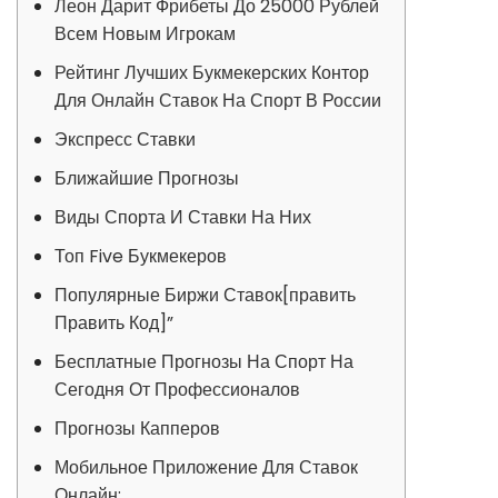
Леон Дарит Фрибеты До 25000 Рублей
Всем Новым Игрокам
Рейтинг Лучших Букмекерских Контор
Для Онлайн Ставок На Спорт В России
Экспресс Ставки
Ближайшие Прогнозы
Виды Спорта И Ставки На Них
Топ Five Букмекеров
Популярные Биржи Ставок[править
Править Код]”
Бесплатные Прогнозы На Спорт На
Сегодня От Профессионалов
Прогнозы Капперов
Мобильное Приложение Для Ставок
Онлайн: