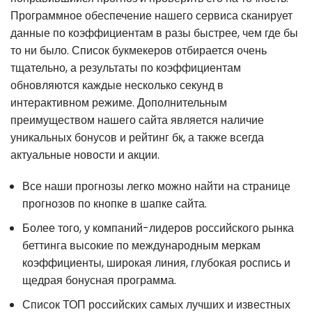
Программное обеспечение нашего сервиса сканирует
данные по коэффициентам в разы быстрее, чем где бы
то ни было. Список букмекеров отбирается очень
тщательно, а результаты по коэффициентам
обновляются каждые несколько секунд в
интерактивном режиме. Дополнительным
преимуществом нашего сайта является наличие
уникальных бонусов и рейтинг бк, а также всегда
актуальные новости и акции.
Все наши прогнозы легко можно найти на странице
прогнозов по кнопке в шапке сайта.
Более того, у компаний-лидеров российского рынка
беттинга высокие по международным меркам
коэффициенты, широкая линия, глубокая роспись и
щедрая бонусная программа.
Список ТОП российских самых лучших и известных