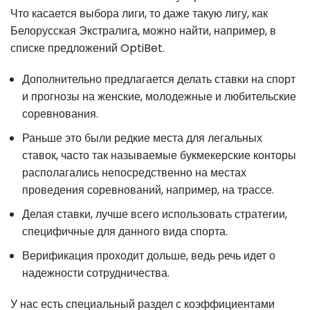
Что касается выбора лиги, то даже такую ​​лигу, как
Белорусская Экстралига, можно найти, например, в
списке предложений OptiBet.
Дополнительно предлагается делать ставки на спорт
и прогнозы на женские, молодежные и любительские
соревнования.
Раньше это были редкие места для легальных
ставок, часто так называемые букмекерские конторы
располагались непосредственно на местах
проведения соревнований, например, на трассе.
Делая ставки, лучше всего использовать стратегии,
специфичные для данного вида спорта.
Верификация проходит дольше, ведь речь идет о
надежности сотрудничества.
У нас есть специальный раздел с коэффициентами