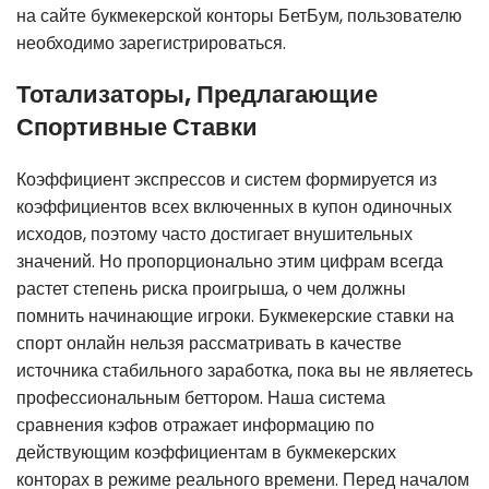
на сайте букмекерской конторы БетБум, пользователю
необходимо зарегистрироваться.
Тотализаторы, Предлагающие
Спортивные Ставки
Коэффициент экспрессов и систем формируется из
коэффициентов всех включенных в купон одиночных
исходов, поэтому часто достигает внушительных
значений. Но пропорционально этим цифрам всегда
растет степень риска проигрыша, о чем должны
помнить начинающие игроки. Букмекерские ставки на
спорт онлайн нельзя рассматривать в качестве
источника стабильного заработка, пока вы не являетесь
профессиональным беттором. Наша система
сравнения кэфов отражает информацию по
действующим коэффициентам в букмекерских
конторах в режиме реального времени. Перед началом