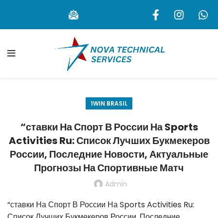
1WIN BRASIL
“ставки На Спорт В России На Sports
Activities Ru: Список Лучших Букмекеров
России, Последние Новости, Актуальные
Прогнозы На Спортивные Матч
Admin
“ставки На Спорт В России На Sports Activities Ru:
Список Лучших Букмекеров России, Последние