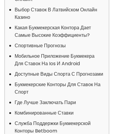
Выбор Ставок В Латвийском Онлайн
Казино
Какая Букмекерская Контора Дает
Самые Высокие Коэффициенты?
Спортивные Прогнозы
Мобильное Приложение Букмекера
Для Ставок На Ios И Android
Доступные Виды Спорта С Прогнозами
Букмекерские Конторы Для Ставок На
Спорт
Где Лучше Заключать Пари
Комбинированные Ставки
Служба Поддержки Букмекерской
Конторы Betboom