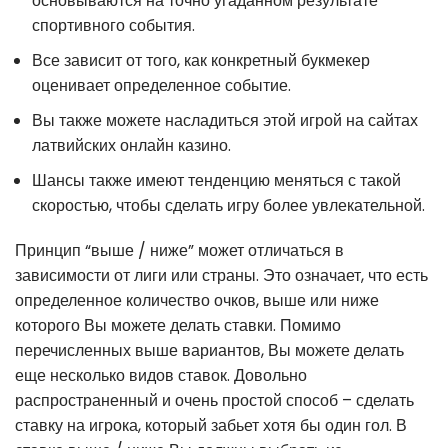
основываются на точно угаданном результате
спортивного события.
Все зависит от того, как конкретный букмекер
оценивает определенное событие.
Вы также можете насладиться этой игрой на сайтах
латвийских онлайн казино.
Шансы также имеют тенденцию меняться с такой
скоростью, чтобы сделать игру более увлекательной.
Принцип “выше / ниже” может отличаться в
зависимости от лиги или страны. Это означает, что есть
определенное количество очков, выше или ниже
которого Вы можете делать ставки. Помимо
перечисленных выше вариантов, Вы можете делать
еще несколько видов ставок. Довольно
распространенный и очень простой способ – сделать
ставку на игрока, который забьет хотя бы один гол. В