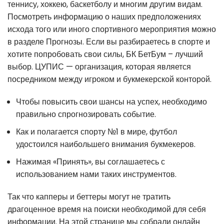
теннису, хоккею, баскетболу и многим другим видам.
Посмотреть информацию о наших предположениях
исхода того или иного спортивного мероприятия можно
в разделе Прогнозы. Если вы разбираетесь в спорте и
хотите попробовать свои силы, БК БетБум – лучший
выбор. ЦУПИС — организация, которая является
посредником между игроком и букмекерской конторой.
Чтобы повысить свои шансы на успех, необходимо
правильно спрогнозировать событие.
Как и полагается спорту №1 в мире, футбол
удостоился наибольшего внимания букмекеров.
Нажимая «Принять», вы соглашаетесь с
использованием нами таких инструментов.
Так что капперы и беттеры могут не тратить
драгоценное время на поиски необходимой для себя
информации. На этой странице мы собрали онлайн