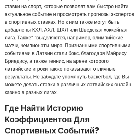
ставки на спорт, которые позволят вам быстро найти
актуальное событие и просмотреть прогнозы экспертов
в спортивных ставках. Но к ним также могут быть
добавлены КХЛ, АХЛ, ШХЛ или Шведская хоккейная
лига. Также” “выделяются, например, олимпийские
матчи, чемпионаты мира. Признанными спортивными
событиями в Латвии стали бокс, благодаря Майрису
Бриедису, а также теннис, на арене которого
латвийские игроки также показывают отличные
результаты. Не забудьте упомянуть баскетбол, где Вы
можете делать ставки в различных латвийских онлайн
казино в разных лигах.
Где Найти Историю
Коэффициентов Для
Спортивных Событий?