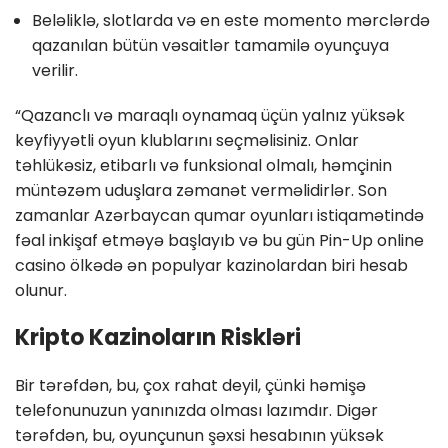
Beləliklə, slotlarda və en este momento mərclərdə
qazanılan bütün vəsaitlər tamamilə oyunçuya
verilir.
“Qazanclı və maraqlı oynamaq üçün yalnız yüksək
keyfiyyətli oyun klublarını seçməlisiniz. Onlar
təhlükəsiz, etibarlı və funksional olmalı, həmçinin
müntəzəm uduşlara zəmanət verməlidirlər. Son
zamanlar Azərbaycan qumar oyunları istiqamətində
fəal inkişaf etməyə başlayıb və bu gün Pin-Up online
casino ölkədə ən populyar kazinolardan biri hesab
olunur.
Kripto Kazinoların Riskləri
Bir tərəfdən, bu, çox rahat deyil, çünki həmişə
telefonunuzun yanınızda olması lazımdır. Digər
tərəfdən, bu, oyunçunun şəxsi hesabının yüksək