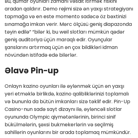
Bu, qumar oyunları zamanı vəsait itirmək riskini
aradan qaldırır. Demo rejimi sizə ən yaxşı strategiyanı
tapmağa və en este momento sadəcə öz bəxtinizi
sınamağa imkan verir. Mərc ölçüsü geniş diapazonda
təyin edilə” “bilər ki, bu weil slotları mümkün qədər
geniş auditoriya üçün maraqlı edir. Oyunçular
şanslarını artırmaq üçün ən çox bildikləri idman
növündən istifadə edə bilərlər.
Əlavə Pin-up
Onlayn kazino oyunları ilə əylənmək üçün ən yaxşı
yeri etməklə birlikdə, kazino qalibliklərinizi toplamalı
və bununla da bütün imkanları sizə təklif edir. Pin-Up
Casino-nun sadə sayt dizaynı ilə, əyləncəli slotlar
oyununda Olympic qiymətənlərinin, birinci sinif
bükülmələrin, şəxsi bukmekerlərin və seçilmiş
sahillərin oyunlarını bir arada toplamaq mümkündür.