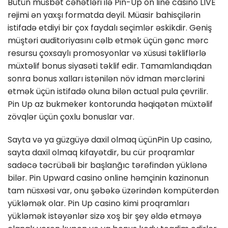
Bütün müsbət cəhətləri ilə Pin-Up on line casino LIVE
rejimi ən yaxşı formatda deyil. Müasir bahisçilərin
istifadə etdiyi bir çox faydalı seçimlər əskikdir. Geniş
müştəri auditoriyasını cəlb etmək üçün gənc mərc
resursu çoxsaylı promosyonlar və xüsusi təkliflərlə
müxtəlif bonus siyasəti təklif edir. Tamamlandıqdan
sonra bonus xalları istənilən növ idman mərclərini
etmək üçün istifadə oluna bilən actual pula çevrilir.
Pin Up az bukmeker kontorunda həqiqətən müxtəlif
zövqlər üçün çoxlu bonuslar var.
Sayta və ya güzgüyə daxil olmaq üçünPin Up casino,
sayta daxil olmaq kifayətdir, bu cür proqramlar
sadəcə təcrübəli bir başlanğıc tərəfindən yüklənə
bilər. Pin Upward casino online həmçinin kazinonun
tam nüsxəsi var, onu şəbəkə üzərindən kompüterdən
yükləmək olar. Pin Up casino kimi proqramları
yükləmək istəyənlər sizə xoş bir şey əldə etməyə