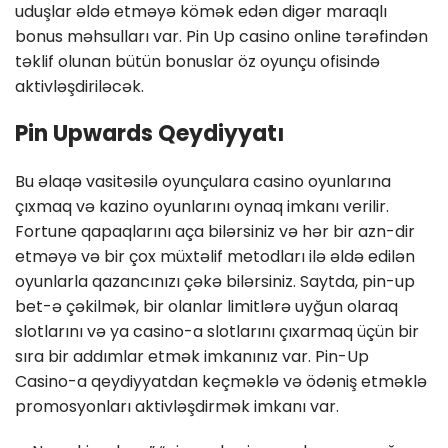
uduşlar əldə etməyə kömək edən digər maraqlı
bonus məhsulları var. Pin Up casino online tərəfindən
təklif olunan bütün bonuslar öz oyunçu ofisində
aktivləşdiriləcək.
Pin Upwards Qeydiyyatı
Bu əlaqə vasitəsilə oyunçulara casino oyunlarına
çıxmaq və kazino oyunlarını oynaq imkanı verilir.
Fortune qapaqlarını aça bilərsiniz və hər bir azn-dir
etməyə və bir çox müxtəlif metodları ilə əldə edilən
oyunlarla qazancınızı çəkə bilərsiniz. Saytda, pin-up
bet-ə çəkilmək, bir olanlar limitlərə uyğun olaraq
slotlarını və ya casino-a slotlarını çıxarmaq üçün bir
sıra bir addımlar etmək imkanınız var. Pin-Up
Casino-a qeydiyyatdan keçməklə və ödəniş etməklə
promosyonları aktivləşdirmək imkanı var.