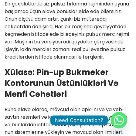
Bir çox slotlarda siz pulsuz fırlanma rejimindən oyuna
başlamaq üçün əlavə bonuslar əldə edə bilərsiniz.
Onun ölçüsü daim artır, çünki biz mütərəqqi
cekpotdan danışırıq. Hər bir maşında qeydiyyatdan
keçmədən istifadə edə biləcəyiniz pulsuz mərc rejimi
var. Maşının bu versiyası adi qaydalar çərçivəsində
işləyir, lakin mərclər zamanı real pul əvəzinə pulsuz
kreditlərdən istifadə olunması ilə fərqlənir.
Xülasə: Pin-up Bukmeker
Kontorunun Üstünlükləri Və
Mənfi Cəhətləri
Buna əlavə olaraq, mövcud olan apk-nı və ya veb-
saytın rəsmləri və icmali sistem versiyasına yükləyin
Need Consultation?
və bunlardan istifadələrini yoxlayın. Pin-Up Casino-
nun sistemlərinə yükləyin və mövcud olan limitləri,