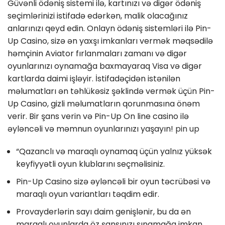
Güvənli ödəniş sistemi ilə, kartınızı və digər ödəniş
seçimlərinizi istifadə edərkən, malik olacağınız
anlarınızı qeyd edin. Onlayn ödəniş sistemləri ilə Pin-
Up Casino, sizə ən yaxşı imkanları vermək məqsədilə
həmçinin Aviator fırlanmaları zamanı və digər
oyunlarınızı oynamağa baxmayaraq Visa və digər
kartlarda daimi işləyir. İstifadəçidən istənilən
məlumatları ən təhlükəsiz şəklində vermək üçün Pin-
Up Casino, gizli məlumatların qorunmasına önəm
verir. Bir şans verin və Pin-Up On line casino ilə
əyləncəli və məmnun oyunlarınızı yaşayın!
pin up
“Qazanclı və maraqlı oynamaq üçün yalnız yüksək
keyfiyyətli oyun klublarını seçməlisiniz.
Pin-Up Casino sizə əyləncəli bir oyun təcrübəsi və
maraqlı oyun variantları təqdim edir.
Provayderlərin sayı daim genişlənir, bu da ən
maraqlı oyunlarda öz şansınızı sınamağa imkan