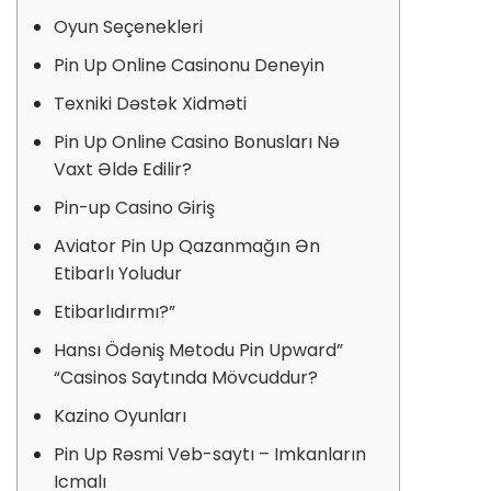
Oyun Seçenekleri
Pin Up Online Casinonu Deneyin
Texniki Dəstək Xidməti
Pin Up Online Casino Bonusları Nə
Vaxt Əldə Edilir?
Pin-up Casino Giriş
Aviator Pin Up Qazanmağın Ən
Etibarlı Yoludur
Etibarlıdırmı?”
Hansı Ödəniş Metodu Pin Upward”
“Casinos Saytında Mövcuddur?
Kazino Oyunları
Pin Up Rəsmi Veb-saytı – Imkanların
Icmalı