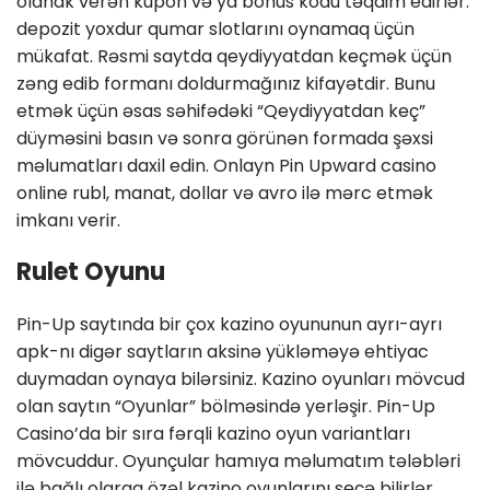
olanak verən kupon və ya bonus kodu təqdim edirlər.
depozit yoxdur qumar slotlarını oynamaq üçün
mükafat. Rəsmi saytda qeydiyyatdan keçmək üçün
zəng edib formanı doldurmağınız kifayətdir. Bunu
etmək üçün əsas səhifədəki “Qeydiyyatdan keç”
düyməsini basın və sonra görünən formada şəxsi
məlumatları daxil edin. Onlayn Pin Upward casino
online rubl, manat, dollar və avro ilə mərc etmək
imkanı verir.
Rulet Oyunu
Pin-Up saytında bir çox kazino oyununun ayrı-ayrı
apk-nı digər saytların aksinə yükləməyə ehtiyac
duymadan oynaya bilərsiniz. Kazino oyunları mövcud
olan saytın “Oyunlar” bölməsində yerləşir. Pin-Up
Casino’da bir sıra fərqli kazino oyun variantları
mövcuddur. Oyunçular hamıya məlumatım tələbləri
ilə bağlı olaraq özəl kazino oyunlarını seçə bilirlər.