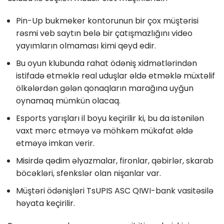
Pin-Up bukmeker kontorunun bir çox müştərisi
rəsmi veb saytın belə bir çatışmazlığını video
yayımların olmaması kimi qeyd edir.
Bu oyun klubunda rahat ödəniş xidmətlərindən
istifadə etməklə real uduşlar əldə etməklə müxtəlif
ölkələrdən gələn qonaqların marağına uyğun
oynamaq mümkün olacaq.
Esports yarışları il boyu keçirilir ki, bu da istənilən
vaxt mərc etməyə və möhkəm mükafat əldə
etməyə imkan verir.
Misirdə qədim əlyazmalar, fironlar, qəbirlər, skarab
böcəkləri, sfenkslər olan nişanlar var.
Müştəri ödənişləri TsUPIS ASC QIWI-bank vasitəsilə
həyata keçirilir.