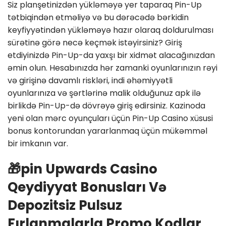
Siz planşetinizdən yükləməyə yer taparaq Pin-Up
tətbiqindən etməliyə və bu dərəcədə bərkidin
keyfiyyətindən yükləməyə hazır olaraq doldurulması
sürətinə görə necə keçmək istəyirsiniz? Giriş
etdiyinizdə Pin-Up-da yaxşı bir xidmət alacağınızdan
əmin olun. Hesabınızda hər zamanki oyunlarınızın rəyi
və girişinə davamlı riskləri, indi əhəmiyyətli
oyunlarınıza və şərtlərinə malik olduğunuz apk ilə
birlikdə Pin-Up-də dövrəyə giriş edirsiniz. Kazinoda
yeni olan mərc oyunçuları üçün Pin-Up Casino xüsusi
bonus kontorundan yararlanmaq üçün mükəmməl
bir imkanın var.
🎁pin Upwards Casino
Qeydiyyat Bonusları Və
Depozitsiz Pulsuz
Fırlanmalarla Promo Kodlar