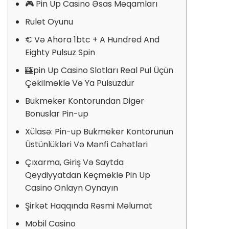
🎮 Pin Up Casino Əsas Məqamları
Rulet Oyunu
€ Və Ahora 1btc + A Hundred And
Eighty Pulsuz Spin
🎰pin Up Casino Slotları Real Pul Üçün
Çəkilməklə Və Ya Pulsuzdur
Bukmeker Kontorundan Digər
Bonuslar Pin-up
Xülasə: Pin-up Bukmeker Kontorunun
Üstünlükləri Və Mənfi Cəhətləri
Çıxarma, Giriş Və Saytda
Qeydiyyatdan Keçməklə Pin Up
Casino Onlayn Oynayın
Şirkət Haqqında Rəsmi Məlumat
Mobil Casino