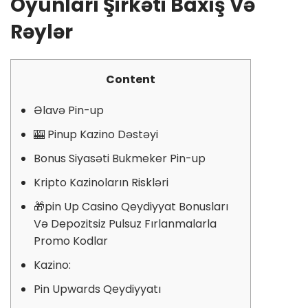
Oyunları Şirkəti Baxış Və
Rəylər
Content
Əlavə Pin-up
🎰 Pinup Kazino Dəstəyi
Bonus Siyasəti Bukmeker Pin-up
Kripto Kazinoların Riskləri
🎁pin Up Casino Qeydiyyat Bonusları
Və Depozitsiz Pulsuz Fırlanmalarla
Promo Kodlar
Kazino:
Pin Upwards Qeydiyyatı