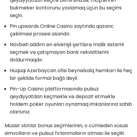
qeydiyyatdan keçirə bilmirsinizsə, müştərinin
bukmeker kontorunu yoxlamaq üçün bu seçimi
seçin.
Pin upwards Online Casino saytında qazanc
çəkilməsi prosesi asandır.
Növbəti addım ən əlverişli şərtlərə malik sistemi
seçmək və çatışmayan bank rekvizitlərini
doldurmaqdır.
Hüquqi Azərbaycan ofisi beynəlxalq həmkarı ilə heç
bir şəkildə formal bağlı deyil.
Pin-Up Casino platformasında pulsuz
qeydiyyatdan keçməklə və depozit etməklə
holdem poker oyunları oynamaq imkanlarına sahib
olarsınız.
Müasir slotlar bonus seçimlərinin, o cümlədən xüsusi
simvolların və pulsuz fırlanmaların olması ilə seçilir.