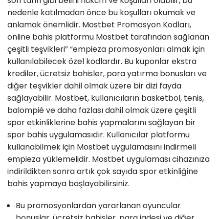
son tarih gibi belirli hüküm ve koşulları olabilir, bu
nedenle katılmadan önce bu koşulları okumak ve
anlamak önemlidir. Mostbet Promosyon Kodları,
online bahis platformu Mostbet tarafından sağlanan
çeşitli teşvikleri” “empieza promosyonları almak için
kullanılabilecek özel kodlardır. Bu kuponlar ekstra
krediler, ücretsiz bahisler, para yatırma bonusları ve
diğer teşvikler dahil olmak üzere bir dizi fayda
sağlayabilir. Mostbet, kullanıcıların basketbol, tenis,
balompié ve daha fazlası dahil olmak üzere çeşitli
spor etkinliklerine bahis yapmalarını sağlayan bir
spor bahis uygulamasıdır. Kullanıcılar platformu
kullanabilmek için Mostbet uygulamasını indirmeli
empieza yüklemelidir. Mostbet uygulaması cihazınıza
indirildikten sonra artık çok sayıda spor etkinliğine
bahis yapmaya başlayabilirsiniz.
Bu promosyonlardan yararlanan oyuncular
bonuslar, ücretsiz bahisler, para iadesi ve diğer