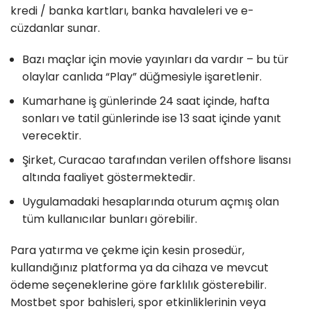
kredi / banka kartları, banka havaleleri ve e-
cüzdanlar sunar.
Bazı maçlar için movie yayınları da vardır – bu tür
olaylar canlıda “Play” düğmesiyle işaretlenir.
Kumarhane iş günlerinde 24 saat içinde, hafta
sonları ve tatil günlerinde ise 13 saat içinde yanıt
verecektir.
Şirket, Curacao tarafından verilen offshore lisansı
altında faaliyet göstermektedir.
Uygulamadaki hesaplarında oturum açmış olan
tüm kullanıcılar bunları görebilir.
Para yatırma ve çekme için kesin prosedür,
kullandığınız platforma ya da cihaza ve mevcut
ödeme seçeneklerine göre farklılık gösterebilir.
Mostbet spor bahisleri, spor etkinliklerinin veya