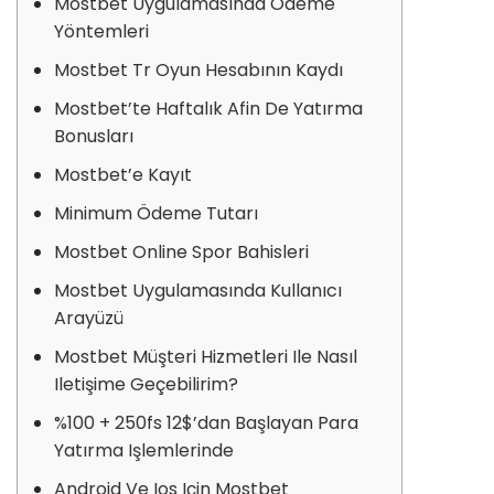
Mostbet Uygulamasında Ödeme
Yöntemleri
Mostbet Tr Oyun Hesabının Kaydı
Mostbet’te Haftalık Afin De Yatırma
Bonusları
Mostbet’e Kayıt
Minimum Ödeme Tutarı
Mostbet Online Spor Bahisleri
Mostbet Uygulamasında Kullanıcı
Arayüzü
Mostbet Müşteri Hizmetleri Ile Nasıl
Iletişime Geçebilirim?
%100 + 250fs 12$’dan Başlayan Para
Yatırma Işlemlerinde
Android Ve Ios Için Mostbet