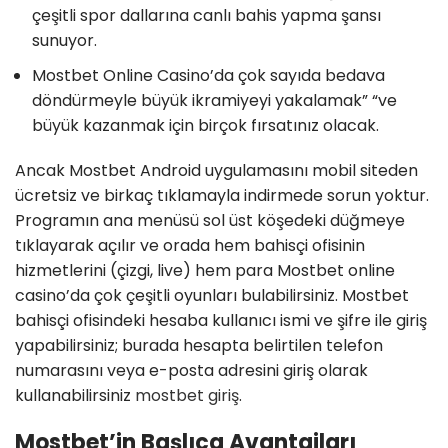
çeşitli spor dallarına canlı bahis yapma şansı
sunuyor.
Mostbet Online Casino’da çok sayıda bedava
döndürmeyle büyük ikramiyeyi yakalamak” “ve
büyük kazanmak için birçok fırsatınız olacak.
Ancak Mostbet Android uygulamasını mobil siteden
ücretsiz ve birkaç tıklamayla indirmede sorun yoktur.
Programın ana menüsü sol üst köşedeki düğmeye
tıklayarak açılır ve orada hem bahisçi ofisinin
hizmetlerini (çizgi, live) hem para Mostbet online
casino’da çok çeşitli oyunları bulabilirsiniz. Mostbet
bahisçi ofisindeki hesaba kullanıcı ismi ve şifre ile giriş
yapabilirsiniz; burada hesapta belirtilen telefon
numarasını veya e-posta adresini giriş olarak
kullanabilirsiniz
mostbet giriş
.
Mostbet’in Başlıca Avantajları