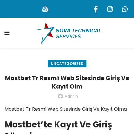
UNCATEGORIZED
Mostbet Tr Resmî Web Sitesinde Giriş Ve
Kayıt Olm
Admin
Mostbet Tr Resmî Web Sitesinde Giriş Ve Kayıt Olma
Mostbet’te Kayıt Ve Giriş