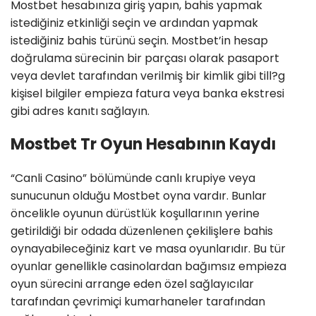
Mostbet hesabınıza giriş yapın, bahis yapmak
istediğiniz etkinliği seçin ve ardından yapmak
istediğiniz bahis türünü seçin. Mostbet’in hesap
doğrulama sürecinin bir parçası olarak pasaport
veya devlet tarafından verilmiş bir kimlik gibi till?g
kişisel bilgiler empieza fatura veya banka ekstresi
gibi adres kanıtı sağlayın.
Mostbet Tr Oyun Hesabının Kaydı
“Canli Casino” bölümünde canlı krupiye veya
sunucunun olduğu Mostbet oyna vardır. Bunlar
öncelikle oyunun dürüstlük koşullarının yerine
getirildiği bir odada düzenlenen çekilişlere bahis
oynayabileceğiniz kart ve masa oyunlarıdır. Bu tür
oyunlar genellikle casinolardan bağımsız empieza
oyun sürecini arrange eden özel sağlayıcılar
tarafından çevrimiçi kumarhaneler tarafından