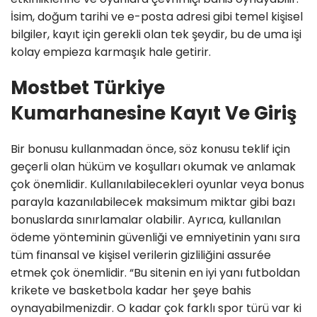
İsim, doğum tarihi ve e-posta adresi gibi temel kişisel
bilgiler, kayıt için gerekli olan tek şeydir, bu de uma işi
kolay empieza karmaşık hale getirir.
Mostbet Türkiye
Kumarhanesine Kayıt Ve Giriş
Bir bonusu kullanmadan önce, söz konusu teklif için
geçerli olan hüküm ve koşulları okumak ve anlamak
çok önemlidir. Kullanılabilecekleri oyunlar veya bonus
parayla kazanılabilecek maksimum miktar gibi bazı
bonuslarda sınırlamalar olabilir. Ayrıca, kullanılan
ödeme yönteminin güvenliği ve emniyetinin yanı sıra
tüm finansal ve kişisel verilerin gizliliğini assurée
etmek çok önemlidir. “Bu sitenin en iyi yanı futboldan
krikete ve basketbola kadar her şeye bahis
oynayabilmenizdir. O kadar çok farklı spor türü var ki