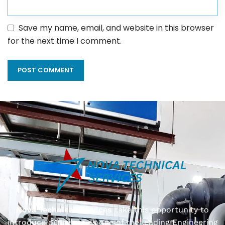
Save my name, email, and website in this browser
for the next time I comment.
Nova Technical Services
take this opportunity to
introduce ourselves as one of the leading Engineering