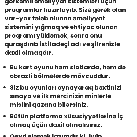
görkəmli əməliyyat sistemləri üçün
proqramlar hazırlayıb. Sizə gərək olan
var-yox tələb olunan əməliyyat
sistemini yığmaq və ehtiyac olunan
proqramı yükləmək, sonra onu
quraşdırıb istifadəçi adı və şifrənizlə
daxil olmaqdır.
Bu kart oyunu həm slotlarda, həm də
obrazli bölmələrdə mövcuddur.
Siz bu oyunları oynayaraq bəxtinizi
sınaya və ilk mərcinizin minlərlə
mislini qazana bilərsiniz.
Bütün platforma xüsusiyyətlərinə iç
olmaq üçün daxil olmalısınız.
Qeyd eləmək lazımdır ki, 1win