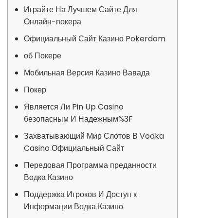
Играйте На Лучшем Сайте Для
Онлайн-покера
Официальный Сайт Казино Pokerdom
об Покере
Мобильная Версия Казино Вавада
Покер
Является Ли Pin Up Casino
безопасным И Надежным%3F
Захватывающий Мир Слотов В Vodka
Casino Официальный Сайт
Передовая Программа преданности
Водка Казино
Поддержка Игроков И Доступ к
Информации Водка Казино