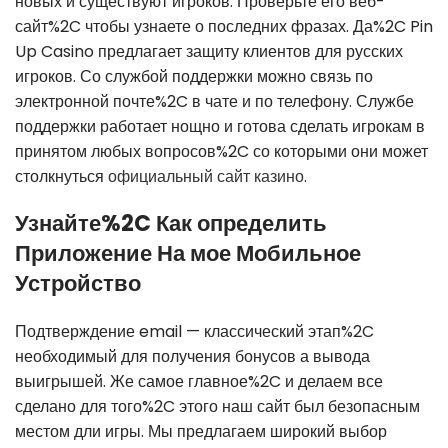
новых и существуют игроков. Проверьте его веб-
сайт%2C чтобы узнаете о последних фразах. Да%2C Pin
Up Casino предлагает защиту клиентов для русских
игроков. Со службой поддержки можно связь по
электронной почте%2C в чате и по телефону. Службе
поддержки работает нощно и готова сделать игрокам в
принятом любых вопросов%2C со которыми они может
столкнуться
официальный сайт казино
.
Узнайте%2C Как определить
Приложение На мое Мобильное
Устройство
Подтверждение email — классический этап%2C
необходимый для получения бонусов а вывода
выигрышей. Же самое главное%2C и делаем все
сделано для того%2C этого наш сайт был безопасным
местом дли игры. Мы предлагаем широкий выбор