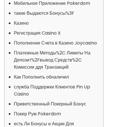
Мобильное Приложение Pokerdom
такие Выдаются Бонусы%3F
Казино
Регистрация Casino X
Пополнение Счета в Казино Joycasino
Платежные Методы%2C Лимиты На
Депозит%2Fвывод Средств%2C
Комиссии ддя Транзакций
Как Пополнить обналичил
служба Поддержки Клиентов Pin Up
Casino
Приветственный Покерный Бонус
Покер Рум Pokerdom
есть Ли Бонусы и Акции Для