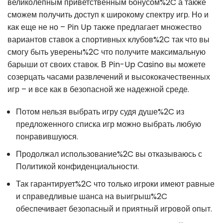
великолепным приветственным бонусом%2C а также
сможем получить доступ к широкому спектру игр. Но и
как еще не но – Pin Up также предлагает множество
вариантов ставок а спортивных клубов%2C так что вы
смогу быть уверены%2C что получите максимальную
барыши от своих ставок. В Pin-Up Casino вы можете
созерцать часами развлечений и высококачественных
игр – и все как в безопасной же надежной среде.
Потом нельзя выбрать игру судя душе%2C из
предложенного списка игр можно выбрать любую
понравившуюся.
Продолжал использование%2C вы отказываюсь с
Политикой конфиденциальности.
Так гарантирует%2C что только игроки имеют равные
и справедливые шанса на выигрыш%2C
обеспечивает безопасный и приятный игровой опыт.