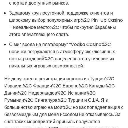
спорта и доступных рынков.
Здравому круглосуточной поддержке клиентов и
широкому выбор популярных игр%2C Pin-Up Casino
– идеальное место%2C чтобы покрутил барабаны
этого впечатляющего слота.
С миг входа на платформу” “Vodka Casino%2C
новички погружаются в атмосферу эксклюзивных
вознаграждений%2C нацеленных на усиление их
начальных игровых возможностей.
Не допускается регистрация игроков из Турция%2C
Израиля%2C Франции%2C Европе%2C Канады%2C
Дании%2C Нидерландов%2C Испании%2C
Румынии%2C Сингапура%2C Турции и США. Я в
большинство играю на мои%2C но как попадает акция с
безвозмездным для меня исходом не отказываюсь. За
счет таких мероприятий прибыль получается