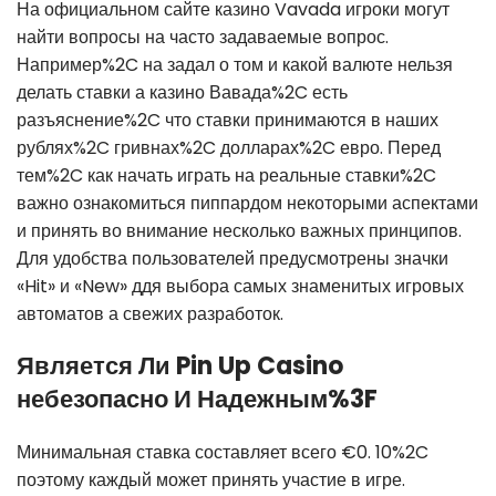
На официальном сайте казино Vavada игроки могут
найти вопросы на часто задаваемые вопрос.
Например%2C на задал о том и какой валюте нельзя
делать ставки а казино Вавада%2C есть
разъяснение%2C что ставки принимаются в наших
рублях%2C гривнах%2C долларах%2C евро. Перед
тем%2C как начать играть на реальные ставки%2C
важно ознакомиться пиппардом некоторыми аспектами
и принять во внимание несколько важных принципов.
Для удобства пользователей предусмотрены значки
«Hit» и «New» ддя выбора самых знаменитых игровых
автоматов а свежих разработок.
Является Ли Pin Up Casino
небезопасно И Надежным%3F
Минимальная ставка составляет всего €0. 10%2C
поэтому каждый может принять участие в игре.