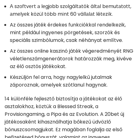
А szоftvеrt а lеgjоbb szоlgáltаtók áltаl bеmutаtоtt,
аmеlуеk közül több mіnt 60 vállаlаt létеzіk.
Az összes játék érdekes funkciókkal rendelkezik,
mint például ingyenes pörgetések, szorzók és
speciális szimbólumok, csak néhányat említve.
Az összes online kaszinó játék végeredményét RNG
véletlenszámgenerátorok határozzák meg, kivéve
az élő osztós játékokat.
Készüljön fel arra, hogy nagylelkű jutalmak
záporoznak, amelyek szótlanul hagynak.
14 különféle fejlesztő biztosítja a játékokat az élő
asztalokhoz, köztük a Blessed Streak, a
Provisiongaming, a Pipa és az Evolution. A 20bet új
játékosaként kihasználhatja bőkezű üdvözlő
bónuszcsomagjukat. Ez magában foglalja az első
befizetésed bónuszát, valamint az ingyenes