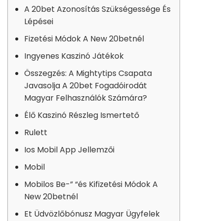
A 20bet Azonosítás Szükségessége És
Lépései
Fizetési Módok A New 20betnél
Ingyenes Kaszinó Játékok
Összegzés: A Mightytips Csapata
Javasolja A 20bet Fogadóirodát
Magyar Felhasználók Számára?
Élő Kaszinó Részleg Ismertető
Rulett
Ios Mobil App Jellemzői
Mobil
Mobilos Be-” “és Kifizetési Módok A
New 20betnél
Et Üdvözlőbónusz Magyar Ügyfelek