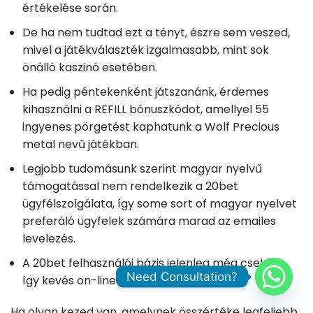
értékelése során.
De ha nem tudtad ezt a tényt, észre sem veszed,
mivel a játékválaszték izgalmasabb, mint sok
önálló kaszinó esetében.
Ha pedig péntekenként játszanánk, érdemes
kihasználni a REFILL bónuszkódot, amellyel 55
ingyenes pörgetést kaphatunk a Wolf Precious
metal nevű játékban.
Legjobb tudomásunk szerint magyar nyelvű
támogatással nem rendelkezik a 20bet
ügyfélszolgálata, így some sort of magyar nyelvet
preferáló ügyfelek számára marad az emailes
levelezés.
A 20bet felhasználói bázis jelenleg még csekély,
Need Consultation?
így kevés on-line visszajelzés van róluk.
Ha olyan kezed van, amelynek összértéke legfeljebb