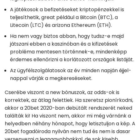
A játékosok a befizetéseket kriptopénzekkel is
teljesíthetik, great például a Bitcoin (BTC), a
Litecoin (LTC) és arizona Ethereum (ETH).
Ha nem vagy biztos abban, hogy tudsz-e majd
játszani ebben a kaszinóban és a kifizetések
probléma mentesen történnek-e, mindenképp
érdemes ellenőrizni a korlátozott országok listáját.
Az ügyfélszolgálatosok az év minden napján éjjel-
nappal várják a megkereséseket.
Cserébe viszont a new bónuszok, az odds-ok is
korrektek, az átlag felettiek. Ha szeretsz pionírkodni,
akkor a 20bet 2020-ban debütált rendszerét neked
találták ki! Ha viszont nem, akkor mi még várnánk a
helyedben néhány hónapot, hogy letisztuljon a kép. A
20bet fogadóiroda nyilván nem tud és nem is dasar
versenyezni a legnagyobbakkal, de sok kisebb