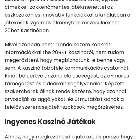
címekkel, zökkenőmentes játékmenettel az
eszközökön és innovatív funkciókkal a kínálatban a
játékosok izgalmas élményben részesülnek the
20bet Kaszinóban.
Mivel azonban nem” “rendelkezem konkrét
információkkal the 20BET kaszinóról, nem tudom
megerősíteni, hogy megbízhatunk-e benne vagy
sem. A kaszinó többféle kommunikációs csatornát
kínál, beleértve arizona élő csevegést, az e-mailes
támogatást és a dedikált segélyvonalat. Képzett
szakemberek állnak rendelkezésre, hogy azonnal
orvosolják az aggályokat, és útmutatást adnak a
felelős szerencsejáték-szokások megőrzéséhez.
Ingyenes Kaszinó Játékok
Ahhoz, hogy megkezdhesd a játékot, és persze hogy