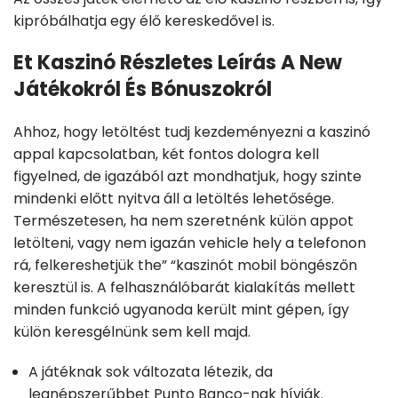
kipróbálhatja egy élő kereskedővel is.
Et Kaszinó Részletes Leírás A New
Játékokról És Bónuszokról
Ahhoz, hogy letöltést tudj kezdeményezni a kaszinó
appal kapcsolatban, két fontos dologra kell
figyelned, de igazából azt mondhatjuk, hogy szinte
mindenki előtt nyitva áll a letöltés lehetősége.
Természetesen, ha nem szeretnénk külön appot
letölteni, vagy nem igazán vehicle hely a telefonon
rá, felkereshetjük the” “kaszinót mobil böngészőn
keresztül is. A felhasználóbarát kialakítás mellett
minden funkció ugyanoda került mint gépen, így
külön keresgélnünk sem kell majd.
A játéknak sok változata létezik, da
legnépszerűbbet Punto Banco-nak hívják.