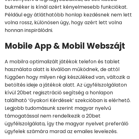
bukméker is kínál azért kényelmesebb funkciókat.
Például egy átláthatóbb honlap kezdésnek nem lett
volna rossz, különösen úgy, hogy azért lett volna
honnan inspirálódni.
Mobile App & Mobil Webszájt
A mobilra optimalizált játékok telefon és tablet
használata alatt is kiválóan működnek, de attól
függően hogy milyen régi készüléked van, változik a
betöltés ideje a játékok alatt. Az ügyfélszolgálaton
kívül 20bet regisztráció segítség a honlapon
található ’Gyakori Kérdések’ szekcióban is elérhető.
Legjobb tudomásunk szerint magyar nyelvű
támogatással nem rendelkezik a 20bet
ügyfélszolgálata, így the magyar nyelvet preferáló
ügyfelek számára marad az emailes levelezés.