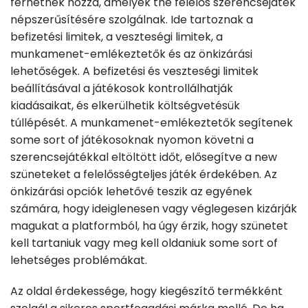
férhetnek hozzá, amelyek the felelős szerencsejáték
népszerűsítésére szolgálnak. Ide tartoznak a
befizetési limitek, a veszteségi limitek, a
munkamenet-emlékeztetők és az önkizárási
lehetőségek. A befizetési és veszteségi limitek
beállításával a játékosok kontrollálhatják
kiadásaikat, és elkerülhetik költségvetésük
túllépését. A munkamenet-emlékeztetők segítenek
some sort of játékosoknak nyomon követni a
szerencsejátékkal eltöltött időt, elősegítve a new
szüneteket a felelősségteljes játék érdekében. Az
önkizárási opciók lehetővé teszik az egyének
számára, hogy ideiglenesen vagy véglegesen kizárják
magukat a platformból, ha úgy érzik, hogy szünetet
kell tartaniuk vagy meg kell oldaniuk some sort of
lehetséges problémákat.
Az oldal érdekessége, hogy kiegészítő termékként