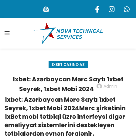
1XBET CASINO AZ
1xbet: Azərbaycan Mərc Saytı 1xbet
Admin
Seyrək, 1xbet Mobi 2024
1xbet: Azərbaycan Mərc Saytı 1xbet
Seyrək, 1xbet Mobi 2024
Mərc şirkətinin
1xBet mobi tətbiqi üzrə interfeysi digər
əməliyyat sistemlərini dəstəkləyən
tətbiqlərdən eynən fərqlənir.