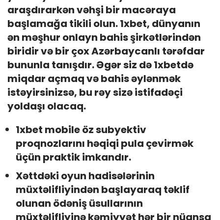
araşdırarkən vəhşi bir macəraya
başlamağa tikili olun. 1xbet, dünyanın
ən məşhur onlayn bahis şirkətlərindən
biridir və bir çox Azərbaycanlı tərəfdar
bununla tanışdır. Əgər siz də 1xbetdə
miqdar açmaq və bahis əylənmək
istəyirsinizsə, bu rəy sizə istifadəçi
yoldaşı olacaq.
1xbet mobile öz subyektiv
proqnozlarını həqiqi pula çevirmək
üçün praktik imkandır.
Xəttdəki oyun hadisələrinin
müxtəlifliyindən başlayaraq təklif
olunan ödəniş üsullarının
müxtəlifliyinə kəmiyyət hər bir nüansa