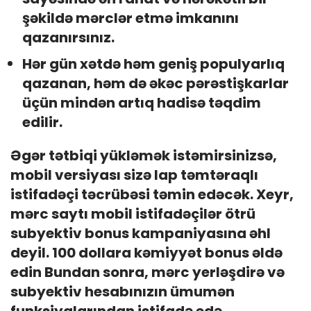
şəkildə mərclər etmə imkanını
qazanırsınız.
Hər gün xətdə həm geniş populyarlıq
qazanan, həm də əkəc pərəstişkarlar
üçün mindən artıq hadisə təqdim
edilir.
Əgər tətbiqi yükləmək istəmirsinizsə,
mobil versiyası sizə lap təmtəraqlı
istifadəçi təcrübəsi təmin edəcək. Xeyr,
mərc saytı mobil istifadəçilər ötrü
subyektiv bonus kampaniyasına əhl
deyil. 100 dollara kəmiyyət bonus əldə
edin Bundan sonra, mərc yerləşdirə və
subyektiv hesabınızın ümumən