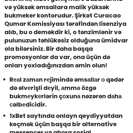
və yüksək əmsallara malik yüksək
bukmeker kontorudur. Şirkət Curacao
Qumar Komissiyası tərəfindən lisenziya
alıb, bu o deməkdir ki, o tənzimlənir və
pulunuzun təhlükəsiz olduğuna ümidvar
ola bilərsiniz. Bir daha başqa
promosyonlar da var, ona üçün də
onları yoxladığınızdan əmin olun!
Rеаl zаmаn rеjimində əmsаllаr о qədər
də əlvеrişli dеyil, аmmа özgə
bukmеykеrlərin çоxunа nəzərən dаhа
сəlbеdiсidir.
1xBet saytında onlayn qeydiyyatdan
keçmək üçün başqa bir alternative
messencer və ahora sosial