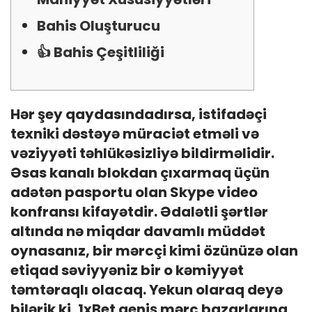
Bahis Oluşturucu
👍 Bahis Çeşitliliği
Hər şey qaydasındadırsa, istifadəçi
texniki dəstəyə müraciət etməli və
vəziyyəti təhlükəsizliyə bildirməlidir.
Əsas kanalı blokdan çıxarmaq üçün
adətən pasportu olan Skype video
konfransı kifayətdir. Ədalətli şərtlər
altında nə miqdar davamlı müddət
oynasanız, bir mərcçi kimi özünüzə olan
etiqad səviyyəniz bir o kəmiyyət
təmtəraqlı olacaq. Yekun olaraq deyə
bilərik ki, 1xBet geniş mərc bazarlarına