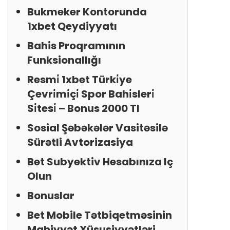
Bukmeker Kontorunda
1xbet Qeydiyyatı
Bahis Proqramının
Funksionallığı
Resmi̇ 1xbet Türki̇ye
Çevri̇mi̇çi̇ Spor Bahi̇sleri̇
Si̇tesi̇ – Bonus 2000 Tl
Sosial Şəbəkələr Vasitəsilə
Sürətli Avtorizasiya
Bet Subyektiv Hesabınıza Iç
Olun
Bonuslar
Bet Mobile Tətbiqetməsinin
Mahiyyət Xüsusiyyətləri