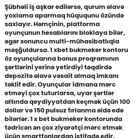
Şübhəli iş aşkar edilərsə, qurum əlavə
yoxlama aparmaq hüququnu özündə
saxlayır. Həmçinin, platforma
oyunçunun hesablarını bloklaya bilər,
əgər sonuncu multi-mühasibatlıqla
məşğuldursa. 1 xbet bukmeker kontoru
öz oyunçularına bonus proqramının
şərtlərini yerinə yetirdiyi təqdirdə
depozitə əlavə vəsait almaq imkanı
təklif edir. Oyunçular idmana mərc
etməyi çox tuturlarsa, uyar şərtlər
altında qeydiyyatdan keçmək üçün 100
dollar və 150 ​​pulsuz fırlanma əldə edə
bilərlər. 1 x bet bukmeker kontorunda
tədricən ən çox ziyarətçi mərc etmək
üçün smartfonlardan istifadə edir.