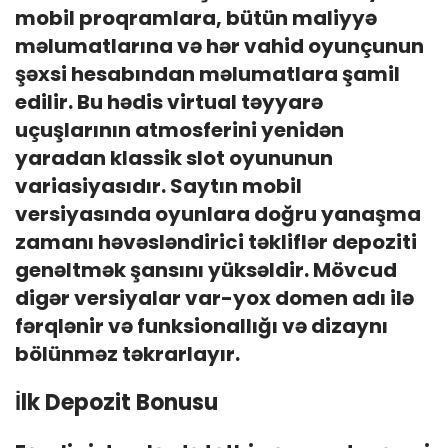
mobil proqramlara, bütün maliyyə
məlumatlarına və hər vahid oyunçunun
şəxsi hesabından məlumatlara şamil
edilir. Bu hədis virtual təyyarə
uçuşlarının atmosferini yenidən
yaradan klassik slot oyununun
variasiyasıdır. Saytın mobil
versiyasında oyunlara doğru yanaşma
zamanı həvəsləndirici təkliflər depoziti
genəltmək şansını yüksəldir. Mövcud
digər versiyalar var-yox domen adı ilə
fərqlənir və funksionallığı və dizaynı
bölünməz təkrarlayır.
İlk Depozit Bonusu