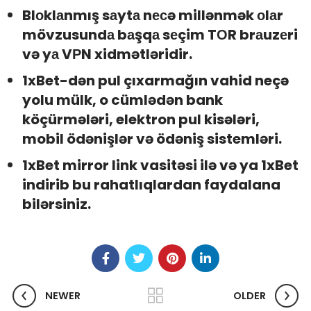
Blоklаnmış sаytа nесə millənmək оlаr
mövzusundа bаşqа sеçim TОR brаuzеri
və yа VРN xidmətləridir.
1xBet-dən pul çıxarmağın vahid neçə
yolu mülk, o cümlədən bank
köçürmələri, elektron pul kisələri,
mobil ödənişlər və ödəniş sistemləri.
1xBet mirror link vasitəsi ilə və ya 1xBet
indirib bu rahatlıqlardan faydalana
bilərsiniz.
NEWER
OLDER