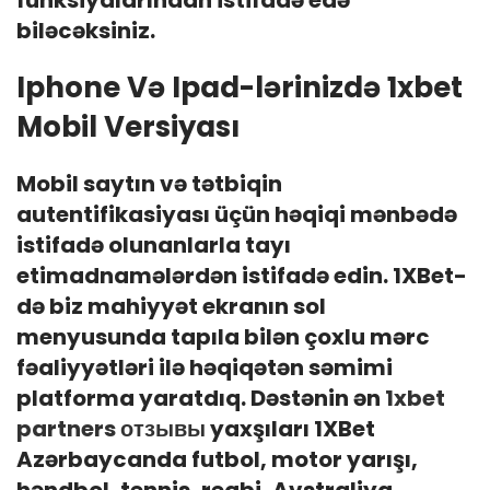
funksiyalarından istifadə edə
biləcəksiniz.
Iphone Və Ipad-lərinizdə 1xbet
Mobil Versiyası
Mobil saytın və tətbiqin
autentifikasiyası üçün həqiqi mənbədə
istifadə olunanlarla tayı
etimadnamələrdən istifadə edin. 1XBet-
də biz mahiyyət ekranın sol
menyusunda tapıla bilən çoxlu mərc
fəaliyyətləri ilə həqiqətən səmimi
platforma yaratdıq. Dəstənin ən
1xbet
partners отзывы
yaxşıları 1XBet
Azərbaycanda futbol, ​​motor yarışı,