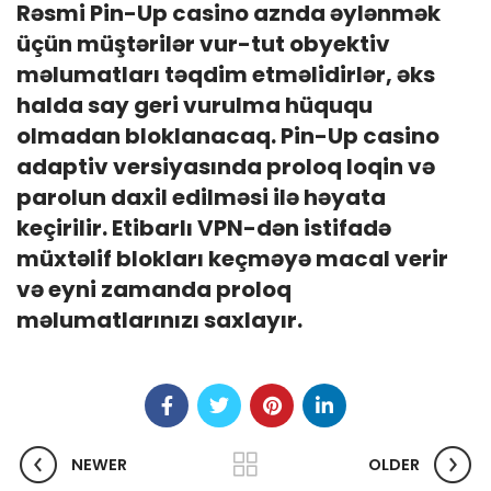
Rəsmi Pin-Up casino aznda əylənmək
üçün müştərilər vur-tut obyektiv
məlumatları təqdim etməlidirlər, əks
halda say geri vurulma hüququ
olmadan bloklanacaq. Pin-Up casino
adaptiv versiyasında proloq loqin və
parolun daxil edilməsi ilə həyata
keçirilir. Etibarlı VPN-dən istifadə
müxtəlif blokları keçməyə macal verir
və eyni zamanda proloq
məlumatlarınızı saxlayır.
NEWER
OLDER