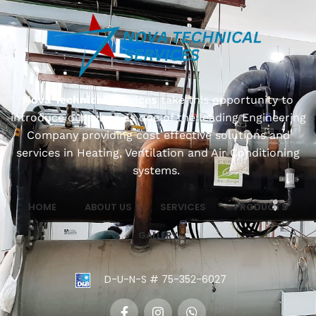
Nova Technical Services
take this opportunity to
introduce ourselves as one of the leading Engineering
Company providing cost effective solutions and
services in Heating, Ventilation and Air Conditioning
systems.
HOME
ABOUT US
SERVICES
PRODUCTS
GALLERY
D-U-N-S # 75-352-6027