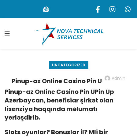
UNCATEGORIZED
Admin
Pinup-az Online Casino Pin U
Pinup-az Online Casino Pin U
Pin Up
Azerbaycan, benefisiar şirkət olan
lisenziya haqqında məlumatı
yerləşdirib.
Slots oyunlar? Bonuslar il? Mli bir