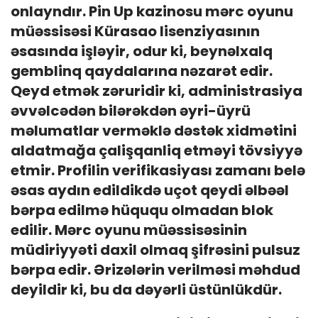
onlayndır. Pin Up kazinosu mərc oyunu
müəssisəsi Kürasao lisenziyasının
əsasında işləyir, odur ki, beynəlxalq
gemblinq qaydalarına nəzarət edir.
Qeyd etmək zəruridir ki, administrasiya
əvvəlcədən bilərəkdən əyri-üyrü
məlumatlar verməklə dəstək xidmətini
aldatmağa çalişqanliq etməyi tövsiyyə
etmir. Profilin verifikasiyası zamanı belə
əsas aydın edildikdə uçot qeydi əlbəəl
bərpa edilmə hüququ olmadan blok
edilir. Mərc oyunu müəssisəsinin
müdiriyyəti daxil olmaq şifrəsini pulsuz
bərpa edir. Ərizələrin verilməsi məhdud
deyildir ki, bu da dəyərli üstünlükdür.