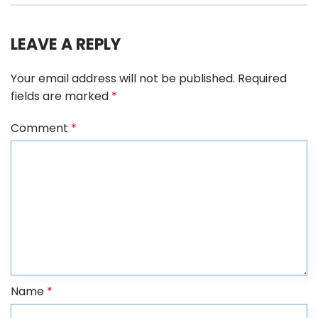
LEAVE A REPLY
Your email address will not be published.
Required
fields are marked
*
Comment
*
Name
*