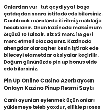
Onlardan vur-tut qeydiyyat başa
çatdıqdan sonra istifadə edə bilərsiniz.
Cashback mərclərdə itirilmiş məbləğə
hesablanır. Onun kazinoda maksimum
ölçüsü 10 faizdir. Siz x3 mərc ilə geri
mərc etməli olacaqsınız. Kazinoda
ahəngdar olaraq hər kəsin iştirak edə
biləcəyi əlamətdar aksiyalar keçirilir.
Doğum gününüzdə pin up bonus əldə
edə bilərsiniz.
Pin Up Online Casino Azerbaycan ️
Onlayn Kazino Pinup Rəsmi Saytı
Canlı oyunları əylənmək üçün onları
yükləməyə tələb yoxdur, elliklə proses