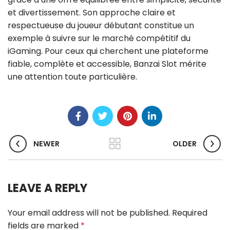
et divertissement. Son approche claire et
respectueuse du joueur débutant constitue un
exemple à suivre sur le marché compétitif du
iGaming. Pour ceux qui cherchent une plateforme
fiable, complète et accessible, Banzai Slot mérite
une attention toute particulière.
NEWER
OLDER
LEAVE A REPLY
Your email address will not be published.
Required
fields are marked
*