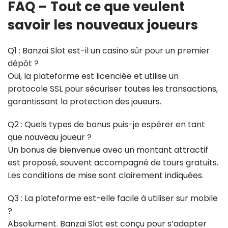
FAQ – Tout ce que veulent
savoir les nouveaux joueurs
Q1 : Banzai Slot est-il un casino sûr pour un premier
dépôt ?
Oui, la plateforme est licenciée et utilise un
protocole SSL pour sécuriser toutes les transactions,
garantissant la protection des joueurs.
Q2 : Quels types de bonus puis-je espérer en tant
que nouveau joueur ?
Un bonus de bienvenue avec un montant attractif
est proposé, souvent accompagné de tours gratuits.
Les conditions de mise sont clairement indiquées.
Q3 : La plateforme est-elle facile à utiliser sur mobile
?
Absolument. Banzai Slot est conçu pour s’adapter