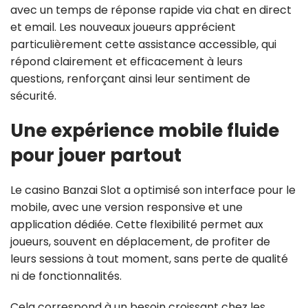
avec un temps de réponse rapide via chat en direct
et email. Les nouveaux joueurs apprécient
particulièrement cette assistance accessible, qui
répond clairement et efficacement à leurs
questions, renforçant ainsi leur sentiment de
sécurité.
Une expérience mobile fluide
pour jouer partout
Le casino Banzai Slot a optimisé son interface pour le
mobile, avec une version responsive et une
application dédiée. Cette flexibilité permet aux
joueurs, souvent en déplacement, de profiter de
leurs sessions à tout moment, sans perte de qualité
ni de fonctionnalités.
Cela correspond à un besoin croissant chez les