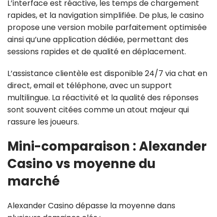
L’interface est réactive, les temps de chargement
rapides, et la navigation simplifiée. De plus, le casino
propose une version mobile parfaitement optimisée
ainsi qu’une application dédiée, permettant des
sessions rapides et de qualité en déplacement.
L’assistance clientèle est disponible 24/7 via chat en
direct, email et téléphone, avec un support
multilingue. La réactivité et la qualité des réponses
sont souvent citées comme un atout majeur qui
rassure les joueurs.
Mini-comparaison : Alexander
Casino vs moyenne du
marché
Alexander Casino dépasse la moyenne dans