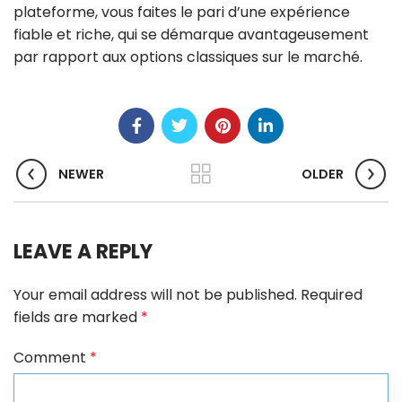
plateforme, vous faites le pari d’une expérience
fiable et riche, qui se démarque avantageusement
par rapport aux options classiques sur le marché.
NEWER
OLDER
LEAVE A REPLY
Your email address will not be published.
Required
fields are marked
*
Comment
*