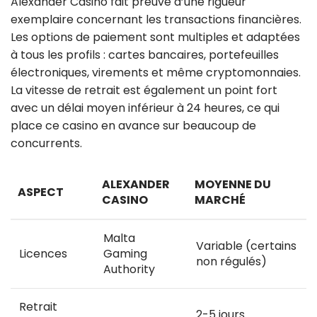
Alexander Casino fait preuve d’une rigueur
exemplaire concernant les transactions financières.
Les options de paiement sont multiples et adaptées
à tous les profils : cartes bancaires, portefeuilles
électroniques, virements et même cryptomonnaies.
La vitesse de retrait est également un point fort
avec un délai moyen inférieur à 24 heures, ce qui
place ce casino en avance sur beaucoup de
concurrents.
ALEXANDER
MOYENNE DU
ASPECT
CASINO
MARCHÉ
Malta
Variable (certains
Licences
Gaming
non régulés)
Authority
Retrait
2-5 jours