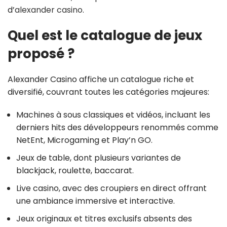
d’
alexander casino
.
Quel est le catalogue de jeux
proposé ?
Alexander Casino affiche un catalogue riche et
diversifié, couvrant toutes les catégories majeures:
Machines à sous classiques et vidéos, incluant les
derniers hits des développeurs renommés comme
NetEnt, Microgaming et Play’n GO.
Jeux de table, dont plusieurs variantes de
blackjack, roulette, baccarat.
Live casino, avec des croupiers en direct offrant
une ambiance immersive et interactive.
Jeux originaux et titres exclusifs absents des