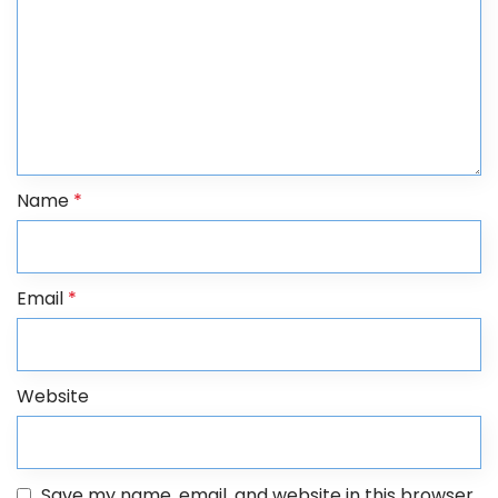
Name
*
Email
*
Website
Save my name, email, and website in this browser