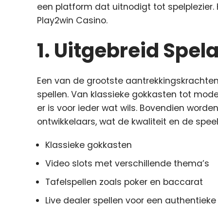
een platform dat uitnodigt tot spelplezier.
Play2win Casino.
1. Uitgebreid Spe
Een van de grootste aantrekkingskrachten 
spellen. Van klassieke gokkasten tot moder
er is voor ieder wat wils. Bovendien wo
ontwikkelaars, wat de kwaliteit en de spe
Klassieke gokkasten
Video slots met verschillende thema’s
Tafelspellen zoals poker en baccarat
Live dealer spellen voor een authentieke