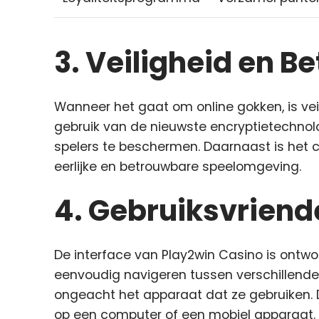
3. Veiligheid en 
Wanneer het gaat om online gokken, is vei
gebruik van de nieuwste encryptietechnol
spelers te beschermen. Daarnaast is het c
eerlijke en betrouwbare speelomgeving.
4. Gebruiksvriende
De interface van Play2win Casino is ontw
eenvoudig navigeren tussen verschillende s
ongeacht het apparaat dat ze gebruiken. D
op een computer of een mobiel apparaat.