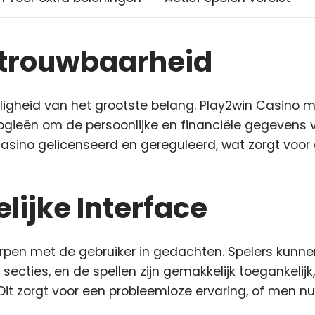
Betrouwbaarheid
ligheid van het grootste belang. Play2win Casino 
ogieën om de persoonlijke en financiële gegevens 
asino gelicenseerd en gereguleerd, wat zorgt voor
lijke Interface
orpen met de gebruiker in gedachten. Spelers kunne
ecties, en de spellen zijn gemakkelijk toegankelijk,
it zorgt voor een probleemloze ervaring, of men nu