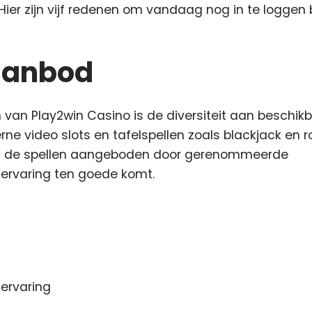
 Hier zijn vijf redenen om vandaag nog in te loggen b
laanbod
van Play2win Casino is de diversiteit aan beschik
ne video slots en tafelspellen zoals blackjack en ro
rden de spellen aangeboden door gerenommeerde
elervaring ten goede komt.
 ervaring