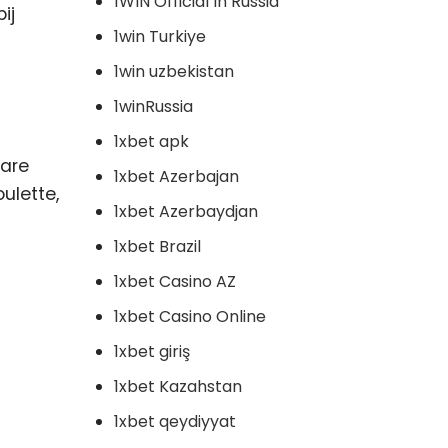
1WIN Official In Russia
ij
1win Turkiye
1win uzbekistan
1winRussia
1xbet apk
bare
1xbet Azerbajan
ulette,
1xbet Azerbaydjan
1xbet Brazil
1xbet Casino AZ
1xbet Casino Online
1xbet giriş
1xbet Kazahstan
1xbet qeydiyyat