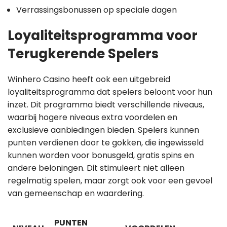
Verrassingsbonussen op speciale dagen
Loyaliteitsprogramma voor
Terugkerende Spelers
Winhero Casino heeft ook een uitgebreid
loyaliteitsprogramma dat spelers beloont voor hun
inzet. Dit programma biedt verschillende niveaus,
waarbij hogere niveaus extra voordelen en
exclusieve aanbiedingen bieden. Spelers kunnen
punten verdienen door te gokken, die ingewisseld
kunnen worden voor bonusgeld, gratis spins en
andere beloningen. Dit stimuleert niet alleen
regelmatig spelen, maar zorgt ook voor een gevoel
van gemeenschap en waardering.
PUNTEN