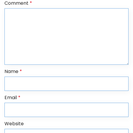
Comment
*
Name
*
Email
*
Website