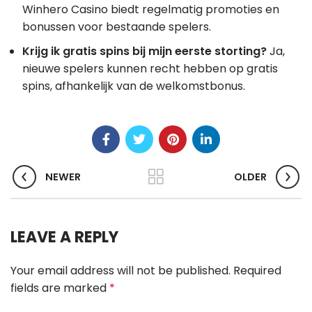
Winhero Casino biedt regelmatig promoties en
bonussen voor bestaande spelers.
Krijg ik gratis spins bij mijn eerste storting?
Ja,
nieuwe spelers kunnen recht hebben op gratis
spins, afhankelijk van de welkomstbonus.
NEWER
OLDER
LEAVE A REPLY
Your email address will not be published.
Required
fields are marked
*