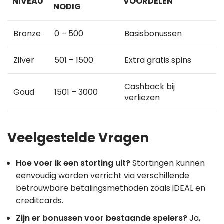
NIVEAU
VOORDELEN
NODIG
Bronze
0 – 500
Basisbonussen
Zilver
501 – 1500
Extra gratis spins
Cashback bij
Goud
1501 – 3000
verliezen
Veelgestelde Vragen
Hoe voer ik een storting uit?
Stortingen kunnen
eenvoudig worden verricht via verschillende
betrouwbare betalingsmethoden zoals iDEAL en
creditcards.
Zijn er bonussen voor bestaande spelers?
Ja,