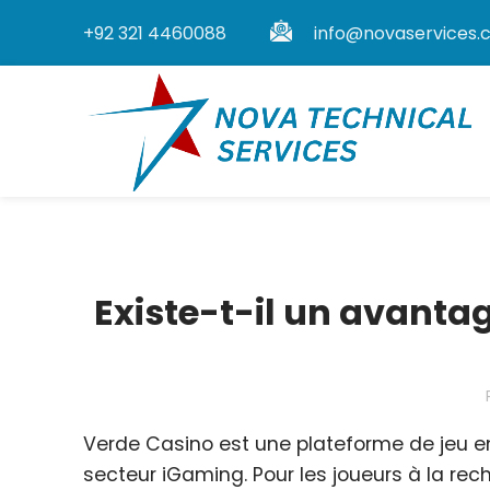
+92 321 4460088
info@novaservices.
Existe-t-il un avantag
Verde Casino est une plateforme de jeu en 
secteur iGaming. Pour les joueurs à la rech