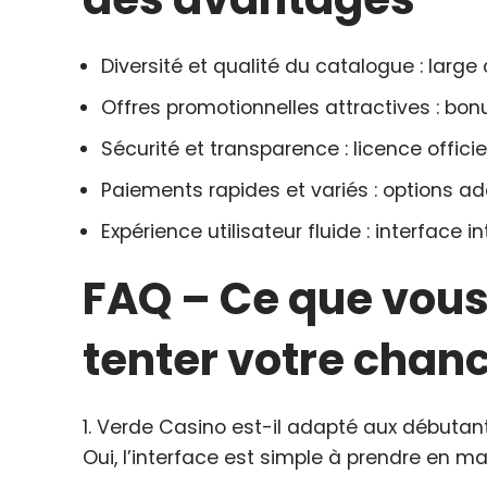
Diversité et qualité du catalogue : larg
Offres promotionnelles attractives : bo
Sécurité et transparence : licence officie
Paiements rapides et variés : options ada
Expérience utilisateur fluide : interface i
FAQ – Ce que vous
tenter votre chan
1. Verde Casino est-il adapté aux débutan
Oui, l’interface est simple à prendre en ma