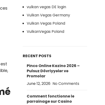
vulkan vegas DE login
nces
Vulkan Vegas Germany
Vulkan Vegas Poland
VulkanVegas Poland
RECENT POSTS
 est
Pinco Online Kazino 2026 –
ble,
Pulsuz Dövriyyələr və
Promolar
June 12, 2026
No Comments
umé
Comment fonctionne le
parrainage sur Casino