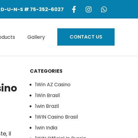
D-U-N-S # 75-352-6027
CONTACT US
oducts
Gallery
CATEGORIES
sino
1Win AZ Casino
1Win Brasil
1win Brazil
1WIN Casino Brasil
1win India
e, il