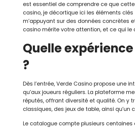
est essentiel de comprendre ce que cette 
casino, je décortique ici les éléments clé
m’appuyant sur des données concrètes e
casino mérite votre attention, et ce qui le
Quelle expérience 
?
Dès l’entrée, Verde Casino propose une in
qu’aux joueurs réguliers. La plateforme m
réputés, offrant diversité et qualité. On 
classiques, des jeux de table, ainsi qu’un
Le catalogue compte plusieurs centaines de 