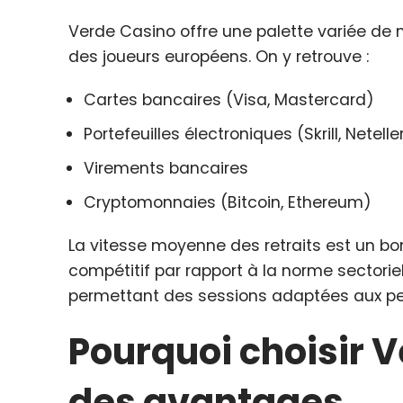
Verde Casino offre une palette variée de 
des joueurs européens. On y retrouve :
Cartes bancaires (Visa, Mastercard)
Portefeuilles électroniques (Skrill, Netelle
Virements bancaires
Cryptomonnaies (Bitcoin, Ethereum)
La vitesse moyenne des retraits est un bon
compétitif par rapport à la norme sectoriel
permettant des sessions adaptées aux pe
Pourquoi choisir 
des avantages