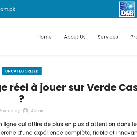
com.pk
Home
About Us
Services
Pr
UNCATEGORIZED
e réel à jouer sur Verde Ca
?
Posted by
Admin
ligne qui attire de plus en plus d’attention dans le
erche d’une expérience complète, fiable et innovant