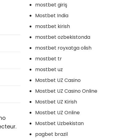
mostbet giriş
Mostbet India
mostbet kirish
mostbet ozbekistonda
mostbet royxatga olish
mostbet tr
mostbet uz
Mostbet UZ Casino
Mostbet UZ Casino Online
Mostbet UZ Kirish
Mostbet UZ Online
no
Mostbet Uzbekistan
cteur.
pagbet brazil