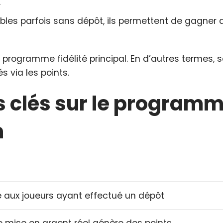
.
ibles parfois sans dépôt, ils permettent de gagner d
 programme fidélité principal. En d’autres termes, 
 via les points.
ts clés sur le program
n
 aux joueurs ayant effectué un dépôt