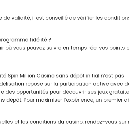
e validité, il est conseillé de vérifier les conditio
programme fidélité ?
air où vous pouvez suivre en temps réel vos points 
té Spin Million Casino sans dépôt initial n’est pas
délisation repose sur la participation active avec d
fre des opportunités pour découvrir ses jeux gratui
s dépôt. Pour maximiser l’expérience, un premier d
tuelles et les conditions du casino, rendez-vous sur