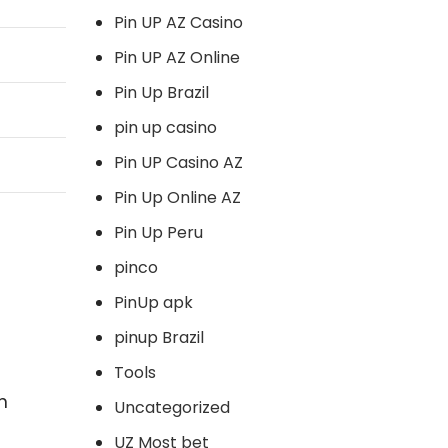
Pin UP AZ Casino
Pin UP AZ Online
Pin Up Brazil
pin up casino
Pin UP Casino AZ
Pin Up Online AZ
Pin Up Peru
pinco
PinUp apk
pinup Brazil
Tools
n
Uncategorized
UZ Most bet