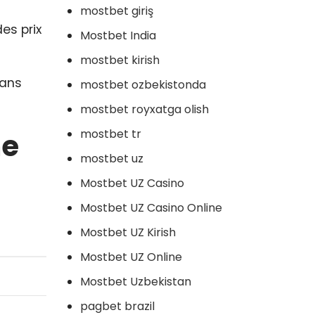
mostbet giriş
es prix
Mostbet India
mostbet kirish
sans
mostbet ozbekistonda
mostbet royxatga olish
mostbet tr
me
mostbet uz
Mostbet UZ Casino
Mostbet UZ Casino Online
Mostbet UZ Kirish
Mostbet UZ Online
Mostbet Uzbekistan
pagbet brazil