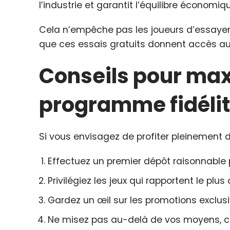
l’industrie et garantit l’équilibre économiq
Cela n’empêche pas les joueurs d’essayer 
que ces essais gratuits donnent accès au
Conseils pour max
programme fidélité
Si vous envisagez de profiter pleinement 
Effectuez un premier dépôt raisonnable
Privilégiez les jeux qui rapportent le plus 
Gardez un œil sur les promotions exclus
Ne misez pas au-delà de vos moyens, car le