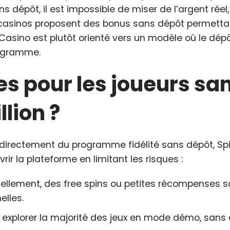
s dépôt, il est impossible de miser de l’argent réel
ns casinos proposent des bonus sans dépôt permetta
asino est plutôt orienté vers un modèle où le dépô
rogramme.
es pour les joueurs sa
lion ?
r directement du programme fidélité sans dépôt, Sp
ir la plateforme en limitant les risques :
ellement, des free spins ou petites récompenses s
lles.
 explorer la majorité des jeux en mode démo, sans