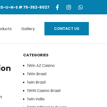
D-U-N-S # 75-352-6027
CONTACT US
oducts
Gallery
CATEGORIES
ion
1Win AZ Casino
1Win Brasil
1win Brazil
1WIN Casino Brasil
un
1win India