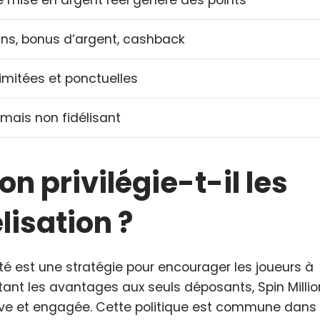
mise en argent réel génère des points
ins, bonus d’argent, cashback
limitées et ponctuelles
 mais non fidélisant
on privilégie-t-il les
lisation ?
ité est une stratégie pour encourager les joueurs à
mitant les avantages aux seuls déposants, Spin Millio
ve et engagée. Cette politique est commune dans