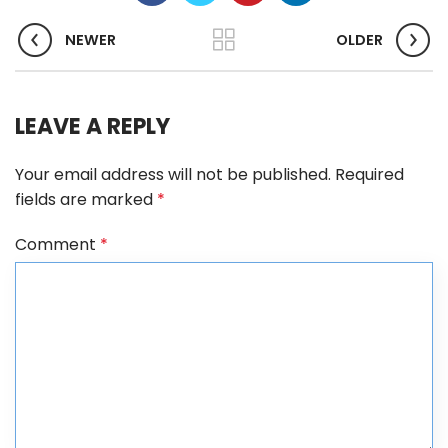
NEWER
OLDER
LEAVE A REPLY
Your email address will not be published.
Required
fields are marked
*
Comment
*